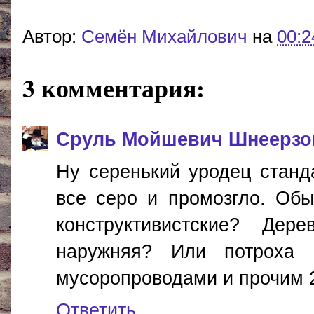
Автор:
Cемён Михайлович
на
00:2
3 комментария:
Сруль Мойшевич Шнеерзо
Ну серенький уродец станд
все серо и промозгло. Обы
конструктивистские? Дер
наружняя? Или потроха 
мусоропроводами и прочим 21 
Ответить