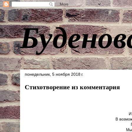
Буденов
понедельник, 5 ноября 2018 г.
Стихотворение из комментария
И
В возмож
Мы