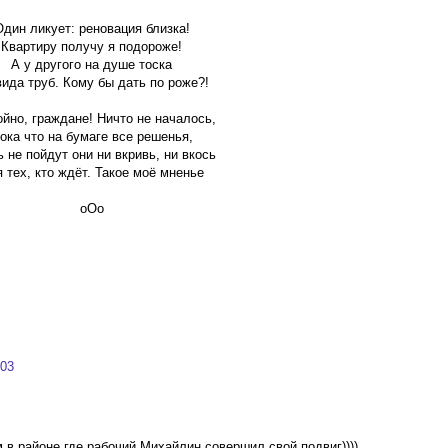
Один ликует: реновация близка!
Квартиру получу я подороже!
А у другого на душе тоска
вида труб. Кому бы дать по роже?!
йно, граждане! Ничто не началось,
ока что на бумаге все решенья,
 не пойдут они ни вкривь, ни вкось
 тех, кто ждёт. Такое моё мненье
оОо
:03
ем в районе где рабочий Михайлин совершил свой подвиг))))