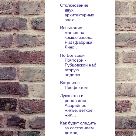
Столкновение
двух
архитектурных
эпох
Испытание
машин на
крыше завода
Fiat (фабрика
Линг...
По Большой
Почтовой -
Рубцовской наб
вторую
неделю...
Встреча с
Префектом
Лукавство и
реновация.
Аварийное
жилье, ветхое
жил...
Как будут следить
за состоянием
домов,