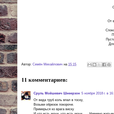
От 
Споко
П
Пусть
Для
Автор:
Cемён Михайлович
на
15:15
11 комментариев:
Сруль Мойшевич Шнеерзон
5 ноября 2018 г. в 16
От вида труб коль впал в тоску,
Возьми обрезок покороче.
Примерься ко врага виску
И что есть мочи, что есть мочи.......Навеяно жить