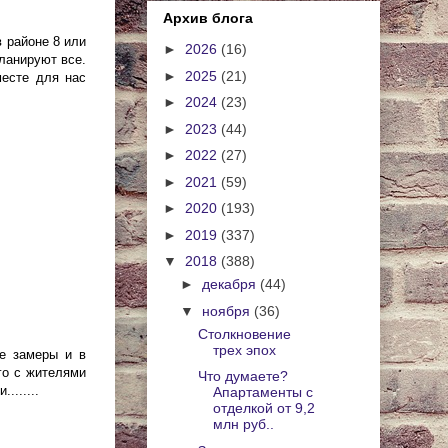
Архив блога
в районе 8 или
►
2026
(16)
планируют все.
►
2025
(21)
месте для нас
►
2024
(23)
►
2023
(44)
►
2022
(27)
►
2021
(59)
►
2020
(193)
►
2019
(337)
▼
2018
(388)
►
декабря
(44)
▼
ноября
(36)
Столкновение
трех эпох
ые замеры и в
го с жителями
Что думаете?
......
Апартаменты с
отделкой от 9,2
млн руб..