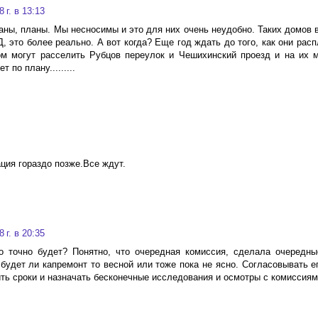
 г. в 13:13
ланы, планы. Мы несносимы и это для них очень неудобно. Таких домов 
Д, это более реально. А вот когда? Еще год ждать до того, как они рас
м могут расселить Рубцов переулок и Чешихинский проезд и на их 
 по плану.........
ция гораздо позже.Все ждут.
 г. в 20:35
то точно будет? Понятно, что очередная комиссия, сделала очередн
 будет ли капремонт то весной или тоже пока не ясно. Согласовывать е
ь сроки и назначать бесконечные исследования и осмотры с комиссиями..