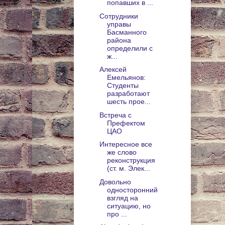
попавших в ...
Сотрудники
управы
Басманного
района
определили с
ж...
Алексей
Емельянов:
Студенты
разработают
шесть прое...
Встреча с
Префектом
ЦАО
Интересное все
же слово
реконструкция
(ст. м. Элек...
Довольно
односторонний
взгляд на
ситуацию, но
про ...