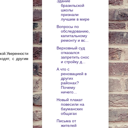
Здание
бразильской
школы
признали
лучшим в мире
Вопросы по
обследованию,
капитальному
ремонту и вс...
Верховный суд
отказался
кой.Уверенности
запретить снос
ходят, с другим
и стройку д...
А что с
реновацией в
других
районах?
Почему
ничего...
Новый плакат
повесили на
бауманских
общагах
Письма от
жителей