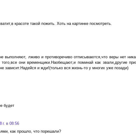
атит,в красоте такой пожить. Хоть на картинке посмотреть.
 не выполняют, лживо и противоречиво отписываются,что веры нет ника
е того,все они временщики.Наобещают,и поминай как звали,другие при
е зависит.Надейся и жди!(только вся жизнь-то у многих уже позади)
не будет
 г. в 08:56
ьями, как прошло, что порешали?