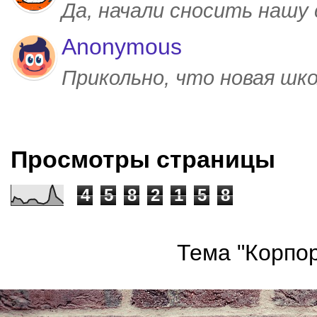
Да, начали сносить нашу
Anonymous
Прикольно, что новая шк
Просмотры страницы
4
5
8
2
1
5
8
Тема "Корпор