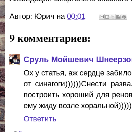
Автор:
Юрич
на
00:01
9 комментариев:
Сруль Мойшевич Шнеерзо
Ох у статья, аж сердце забило
от синагоги))))))Снести раз
построить хороший для ренов
ему жиду возле хоральной)))))
Ответить