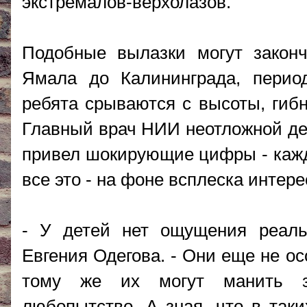
экстремалов-верхолазов.
Подобные вылазки могут законч
Ямала до Калининграда, перио
ребята срываются с высоты, гибн
Главный врач НИИ неотложной де
привел шокирующие цифры - кажды
все это - на фоне всплеска интере
- У детей нет ощущения реальн
Евгения Одегова. - Они еще не ос
тому же их могут манить за
любопытство. А зная, что в таки