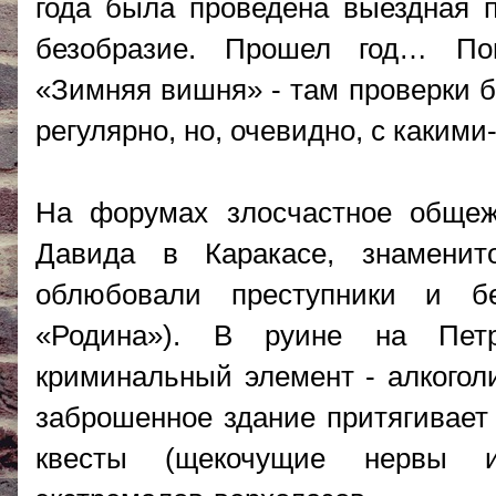
года была проведена выездная п
безобразие. Прошел год… По
«Зимняя вишня» - там проверки б
регулярно, но, очевидно, с каким
На форумах злосчастное общеж
Давида в Каракасе, знамени
облюбовали преступники и б
«Родина»). В руине на Петр
криминальный элемент - алкогол
заброшенное здание притягивает 
квесты (щекочущие нервы иг