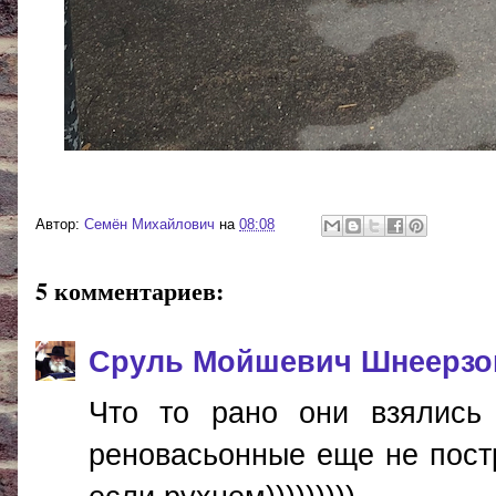
Автор:
Cемён Михайлович
на
08:08
5 комментариев:
Сруль Мойшевич Шнеерзо
Что то рано они взялись 
реновасьонные еще не постр