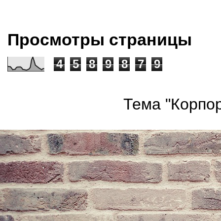
Просмотры страницы
4
5
8
9
8
7
9
Тема "Корпор