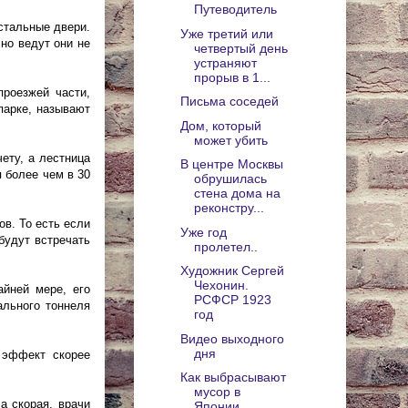
Путеводитель
стальные двери.
Уже третий или
но ведут они не
четвертый день
устраняют
прорыв в 1...
проезжей части,
Письма соседей
парке, называют
Дом, который
может убить
ету, а лестница
В центре Москвы
 более чем в 30
обрушилась
стена дома на
реконстру...
в. То есть если
Уже год
будут встречать
пролетел..
Художник Сергей
Чехонин.
айней мере, его
РСФСР 1923
ального тоннеля
год
Видео выходного
дня
 эффект скорее
Как выбрасывают
мусор в
а скорая, врачи
Японии.