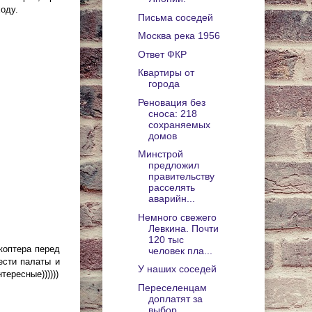
оду.
Письма соседей
Москва река 1956
Ответ ФКР
Квартиры от
города
Реновация без
сноса: 218
сохраняемых
домов
Минстрой
предложил
правительству
расселять
аварийн...
Немного свежего
Левкина. Почти
120 тыс
окоптера перед
человек пла...
ести палаты и
У наших соседей
тересные))))))
Переселенцам
доплатят за
выбор