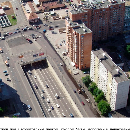
метров под Лефортовским парком, руслом Яузы, дорогами и пешеходн