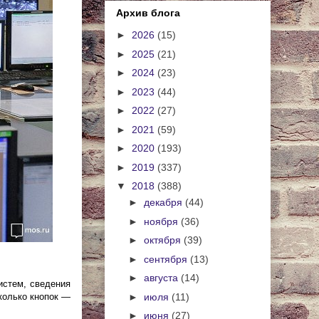
Архив блога
►
2026
(15)
►
2025
(21)
►
2024
(23)
►
2023
(44)
►
2022
(27)
►
2021
(59)
►
2020
(193)
►
2019
(337)
▼
2018
(388)
►
декабря
(44)
►
ноября
(36)
►
октября
(39)
►
сентября
(13)
►
августа
(14)
истем, сведения
►
июля
(11)
колько кнопок —
►
июня
(27)