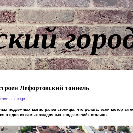
ский горо
устроен Лефортовский тоннель
from=main_page
ых подземных магистралей столицы, что делать, если мотор загло
ся в одно из самых загадочных «подземелий» столицы.