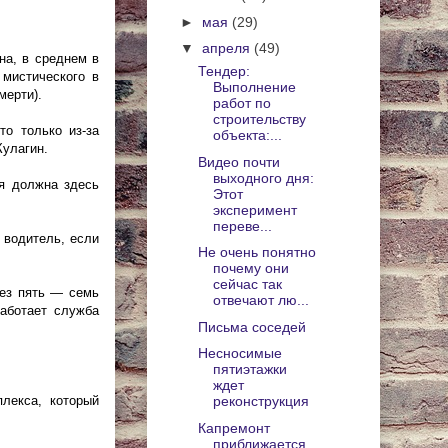
►
мая
(29)
▼
апреля
(49)
на, в среднем в
Тендер:
 мистического в
Выполнение
мерти).
работ по
строительству
то только из-за
объекта:...
Кулагин.
Видео почти
выходного дня:
ия должна здесь
Этот
эксперимент
переве...
 водитель, если
Не очень понятно
почему они
сейчас так
рез пять — семь
отвечают лю...
работает служба
Письма соседей
Несносимые
пятиэтажки
ждет
лекса, который
реконструкция
Капремонт
приближается