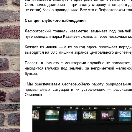
Семь полос движения — три в одну сторону и четыре в др
не сотни) баек о привидениях. Все это о Лефортовском то
Станция глубокого наблюдения
Лефортовский тоннель незаметно замыкает под землей 
путепровода и парка Казачьей славы, а через несколько 
Каждая из машин — а их за год здесь проезжает порядк
выводится на 30 с лишним экранов центрального диспетчер
Попасть в комнату с мониторами случайно не получится,
находится глубоко под землей, за неприметной железн
бункер.
«Мы обеспечиваем бесперебойную работу оборудования 
чрезвычайных ситуаций и их устранении», — рассказыв
Осипенко.