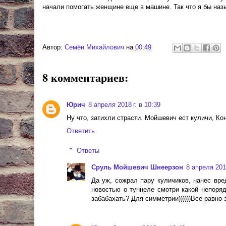
начали помогать женщине еще в машине. Так что я бы назы
Автор:
Cемён Михайлович
на
00:49
8 комментариев:
Юрич
8 апреля 2018 г. в 10:39
Ну что, затихли страсти. Мойшевич ест куличи, Ко
Ответить
Ответы
Сруль Мойшевич Шнеерзон
8 апреля 2018
Да уж, сожрал пару куличиков, нанес вред
новостью о туннеле смотри какой непоряд
забабахать? Для симметрии))))))Все равно 