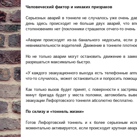
Человеческий фактор и никаких призраков
Серьезных аварий в тоннеле не случалось уже очень дав
день здесь происходит не больше двух аварий, что вп
столкновениях нет (поклонники страшилок отчего-то очень
«Аварии происходят из-за банального недосыпа, если 
невнимательности водителей. Движение в тоннеле плотное,
Но не только аварии могут остановить движение в зам
разрешаться максимально быстро.
«У каждого эвакуационного выхода есть телефонные апп
что-то случилось, может остановиться и попросить помощ
Как только вызов будет принят, с поверхности к застря
минут бригада будет у места поломки, автомобиль выве
эвакуации Лефортовского тоннеля абсолютно бесплатно.
По склизу и «тоннель жизни»
Готов Лефортовский тоннель и к более серьезным исп
моментально активируется, если происходит крупная авар