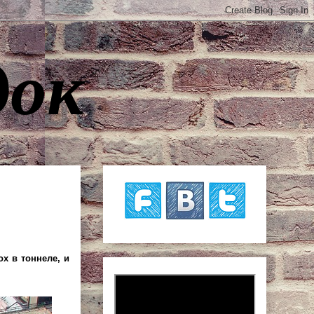
док
х в тоннеле, и