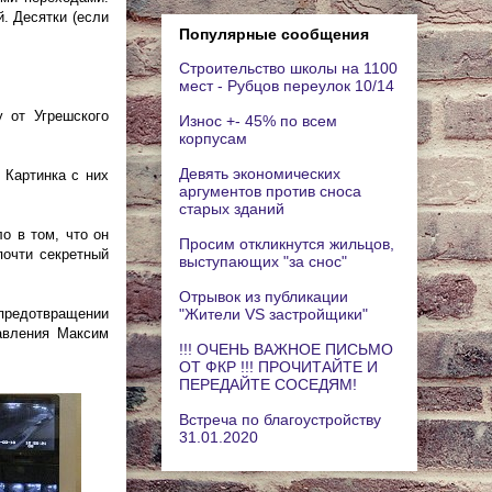
. Десятки (если
Популярные сообщения
Строительство школы на 1100
мест - Рубцов переулок 10/14
 от Угрешского
Износ +- 45% по всем
корпусам
Девять экономических
 Картинка с них
аргументов против сноса
старых зданий
о в том, что он
Просим откликнутся жильцов,
почти секретный
выступающих "за снос"
Отрывок из публикации
"Жители VS застройщики"
предотвращении
авления Максим
!!! ОЧЕНЬ ВАЖНОЕ ПИСЬМО
ОТ ФКР !!! ПРОЧИТАЙТЕ И
ПЕРЕДАЙТЕ СОСЕДЯМ!
Встреча по благоустройству
31.01.2020