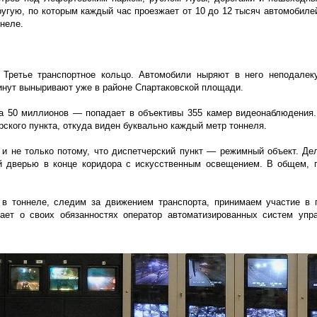
угую, по которым каждый час проезжает от 10 до 12 тысяч автомобилей
ннеле.
Третье транспортное кольцо. Автомобили ныряют в него неподалеку
минут выныривают уже в районе Спартаковской площади.
а 50 миллионов — попадает в объективы 355 камер видеонаблюдения.
ского пункта, откуда виден буквально каждый метр тоннеля.
 и не только потому, что диспетчерский пункт — режимный объект. Дел
ой дверью в конце коридора с искусственным освещением. В общем, 
в тоннеле, следим за движением транспорта, принимаем участие в 
ает о своих обязанностях оператор автоматизированных систем упр