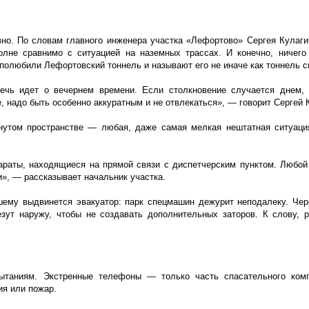
но. По словам главного инженера участка «Лефортово» Сергея Кулаги
олне сравнимо с ситуацией на наземных трассах. И конечно, ничего
 полюбили Лефортовский тоннель и называют его не иначе как тоннель с
речь идет о вечернем времени. Если столкновение случается днем, 
 надо быть особенно аккуратным и не отвлекаться», — говорит Сергей 
кнутом пространстве — любая, даже самая мелкая нештатная ситуац
араты, находящиеся на прямой связи с диспетчерским пунктом. Любой
и», — рассказывает начальник участка.
вшему выдвинется эвакуатор: парк спецмашин дежурит неподалеку. Че
зут наружу, чтобы не создавать дополнительных заторов. К слову, 
ытаниям. Экстренные телефоны — только часть спасательного комп
ия или пожар.