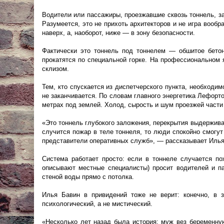
Водители или пассажиры, проезжавшие сквозь тоннель, за
Разумеется, это не прихоть архитекторов и не игра вооб
наверх, а, наоборот, ниже — в зону безопасности.
Фактически это тоннель под тоннелем — обшитое бетон
прокатятся по специальной горке. На профессиональном 
склизом.
Тем, кто спускается из диспетчерского пункта, необходи
не заканчивается. По словам главного энергетика Лефорто
метрах под землей. Холод, сырость и шум проезжей части
«Это тоннель глубокого заложения, перекрытия выдерживаю
случится пожар в теле тоннеля, то люди спокойно смогут 
представители оперативных служб», — рассказывает Илья
Система работает просто: если в тоннеле случается пож
описывают местные специалисты) просит водителей и п
стеной воды прямо с потолка.
Илья Бавин в привидений тоже не верит: конечно, в 
психологический, а не мистический.
«Несколько лет назад была история: муж вез беременну