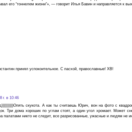
вал его “тоннелем жизни”», — говорит Илья Бавин и направляется к вых
нстантин принял успокоительное. С пасхой, православные! ХВ!
 г. в 10:46
))))))))))Опять скукота. А как ты считаешь Юрич, вон на фото с квадр
ок. Три дома хороших по углам стоят, а один угол хромает. Может сн
за палатами никто не следит, все разрисованные, ужасные и людям не ин