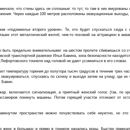
мечали, что стены здесь не сплошные: то тут, то там в них вмурованы 
ражения. Через каждые 100 метров расположены эвакуационные выходы, 
ом «подземелье второго уровня». Те, кто будет спускаться сюда с 
языке этот металлический желоб, чем-то похожий на аттракцион в аква
мо быть предельно внимательными: на шестом пролете сбиваешься со сч
вской транспортной развязки Ильи Бавина, зона безопасности находится
 Лефортовского тоннеля над головой не дают усомниться в его словах.
т температуру горения до полутора тысяч градусов в течение трех часо
эвакуироваться, спускаясь по склизу и выходя затем на улицу, где их 
 Бавин.
ар, включается сигнализация, а приятный женский голос (так, по кр
ассажиров покинуть машины. Потом горящий участок отсекают от ост
замкнутом пространстве можно почувствовать себя неуютно, но это
ю жену в больницу и прямо в тоннеле начались роды. Быстро приехал