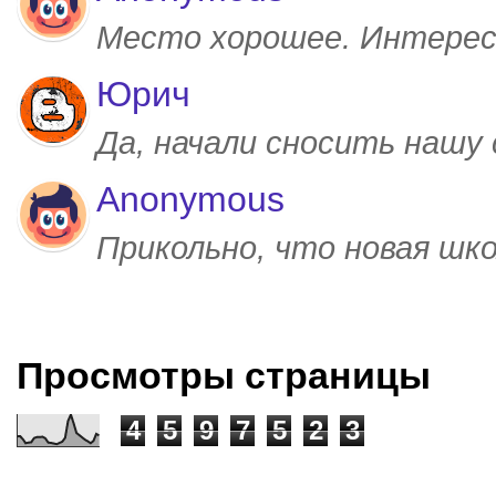
Место хорошее. Интерес
Юрич
Да, начали сносить нашу
Anonymous
Прикольно, что новая шк
Просмотры страницы
4
5
9
7
5
2
3