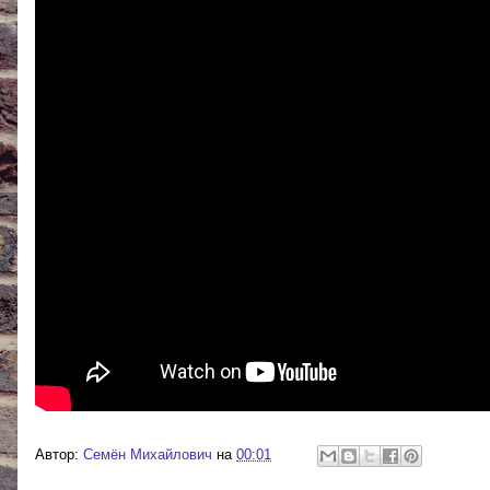
Автор:
Cемён Михайлович
на
00:01