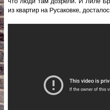
что люди там дозрели. И Лиле Бр
из квартир на Русаковке, досталос