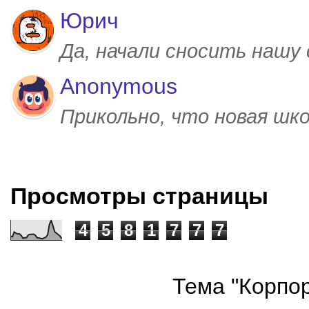
Юрич
Да, начали сносить нашу
Anonymous
Прикольно, что новая шк
Просмотры страницы
4
5
8
1
7
7
7
Тема "Корпор