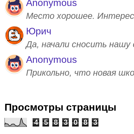
Anonymous
Место хорошее. Интерес
Юрич
Да, начали сносить нашу
Anonymous
Прикольно, что новая шк
Просмотры страницы
4
5
8
3
0
8
3