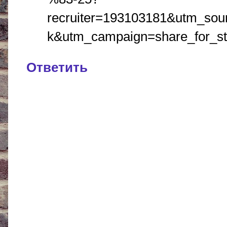
recruiter=193103181&utm_sou
k&utm_campaign=share_for_st
Ответить