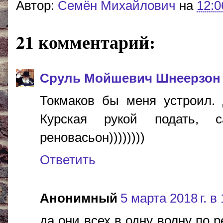
Автор:
Cемён Михайлович
на
12:0
21 комментарий:
Сруль Мойшевич Шнеерзон
Токмаков бы меня устроил. 
Курская рукой подать, 
реновасьон))))))))
Ответить
Анонимный
5 марта 2018 г. в
да они всех в одну волну по 