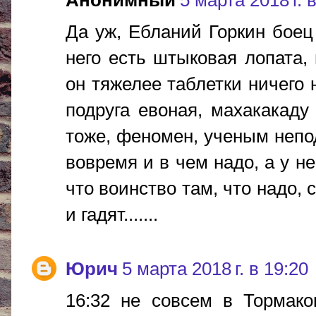
Да уж, Ебланий Горкин боец 
него есть штыковая лопата,
он тяжелее таблетки ничего 
подруга евоная, махакакаду
тоже, феномен, ученым непод
вовремя и в чем надо, а у не
что воинство там, что надо, с
и гадят.......
Юрич
5 марта 2018 г. в 19:20
16:32 не совсем в Тормак