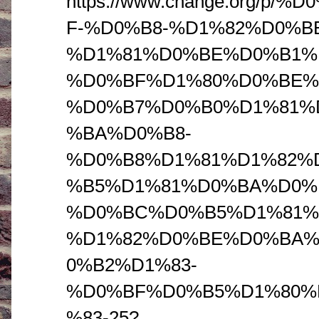
https://www.change.org/
F-%D0%B8-%D1%82%D0%
%D1%81%D0%BE%D0%B1%
%D0%BF%D1%80%D0%BE%
%D0%B7%D0%B0%D1%81%
%BA%D0%B8-
%D0%B8%D1%81%D1%82%
%B5%D1%81%D0%BA%D0%
%D0%BC%D0%B5%D1%81%
%D1%82%D0%BE%D0%BA
0%B2%D1%83-
%D0%BF%D0%B5%D1%80%
%83-25?