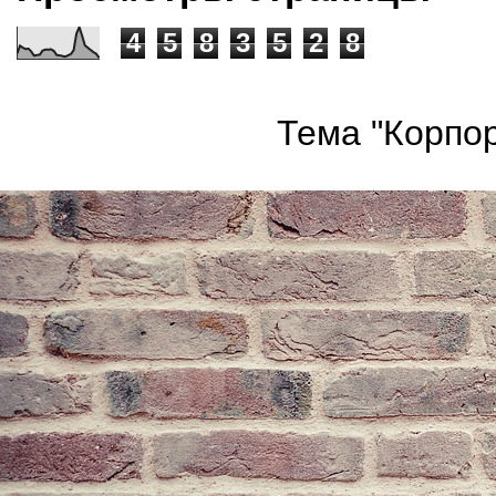
4
5
8
3
5
2
8
Тема "Корпор