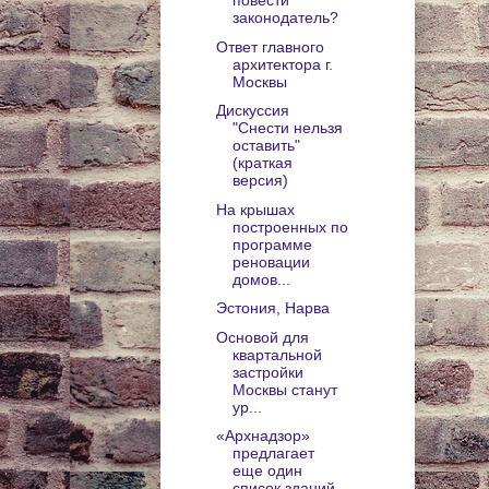
повести
законодатель?
Ответ главного
архитектора г.
Москвы
Дискуссия
"Снести нельзя
оставить"
(краткая
версия)
На крышах
построенных по
программе
реновации
домов...
Эстония, Нарва
Основой для
квартальной
застройки
Москвы станут
ур...
«Архнадзор»
предлагает
еще один
список зданий,