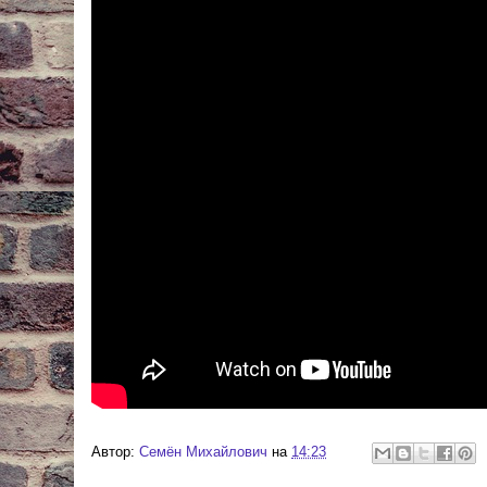
Автор:
Cемён Михайлович
на
14:23