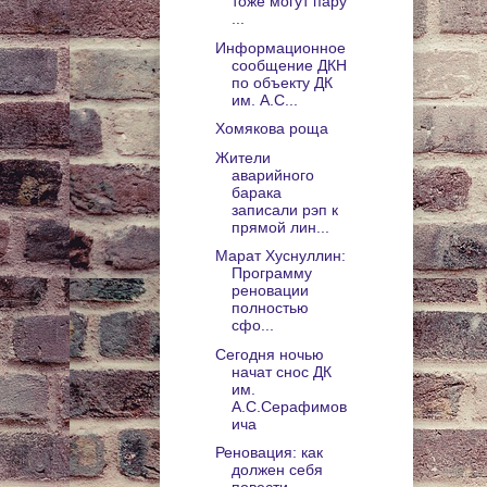
тоже могут пару
...
Информационное
сообщение ДКН
по объекту ДК
им. А.С...
Хомякова роща
Жители
аварийного
барака
записали рэп к
прямой лин...
Марат Хуснуллин:
Программу
реновации
полностью
сфо...
Сегодня ночью
начат снос ДК
им.
А.С.Серафимов
ича
Реновация: как
должен себя