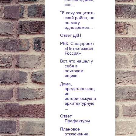
сос...
"Я хочу защитить
свой район, но
не могу
одновремен...
Ответ ДКН
РБК: Спецпроект
«Пятиэтажная
Россия»
Вот, что нашел у
себя в
почтовом
ящике..
Дома,
представляющ
ие
историческую и
архитектурную
...
Ответ
Префектуры
Плановое
отключение