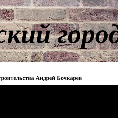
ский горо
троительства Андрей Бочкарев