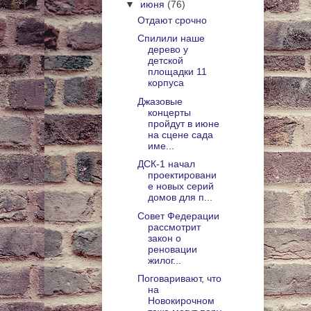
▼
июня
(76)
Отдают срочно
Спилили наше
дерево у
детской
площадки 11
корпуса
Джазовые
концерты
пройдут в июне
на сцене сада
име...
ДСК-1 начал
проектировани
е новых серий
домов для п...
Совет Федерации
рассмотрит
закон о
реновации
жилог...
Поговаривают, что
на
Новокирочном