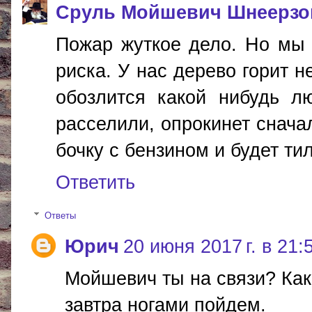
Сруль Мойшевич Шнеерзо
Пожар жуткое дело. Но мы т
риска. У нас дерево горит н
обозлится какой нибудь л
расселили, опрокинет снача
бочку с бензином и будет тили
Ответить
Ответы
Юрич
20 июня 2017 г. в 21:
Мойшевич ты на связи? Как 
завтра ногами пойдем.