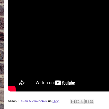
Автор:
Cемён Михайлович
на
06:25