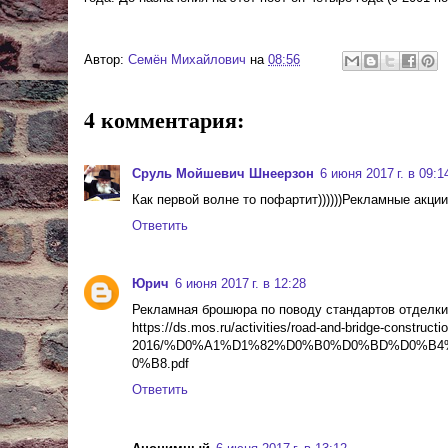
Автор:
Cемён Михайлович
на
08:56
4 комментария:
Сруль Мойшевич Шнеерзон
6 июня 2017 г. в 09:1
Как первой волне то пофартит))))))Рекламные акции о
Ответить
Юрич
6 июня 2017 г. в 12:28
Рекламная брошюра по поводу стандартов отделки
https://ds.mos.ru/activities/road-and-bridge-constructi
2016/%D0%A1%D1%82%D0%B0%D0%BD%D0%B
0%B8.pdf
Ответить