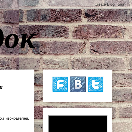
док
х
ой избирателей,