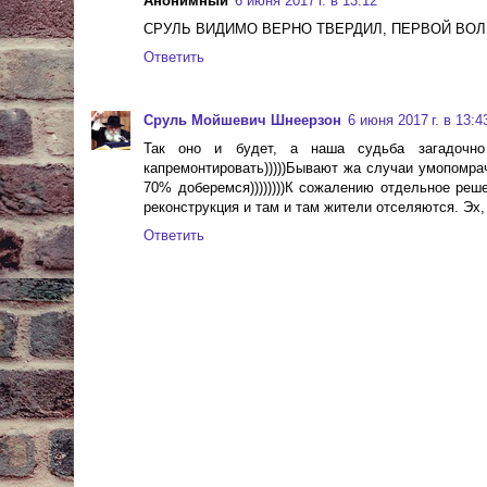
Анонимный
6 июня 2017 г. в 13:12
СРУЛЬ ВИДИМО ВЕРНО ТВЕРДИЛ, ПЕРВОЙ ВО
Ответить
Сруль Мойшевич Шнеерзон
6 июня 2017 г. в 13:4
Так оно и будет, а наша судьба загадочно
капремонтировать)))))Бывают жа случаи умопомрач
70% доберемся))))))))К сожалению отдельное реш
реконструкция и там и там жители отселяются. Эх, р
Ответить