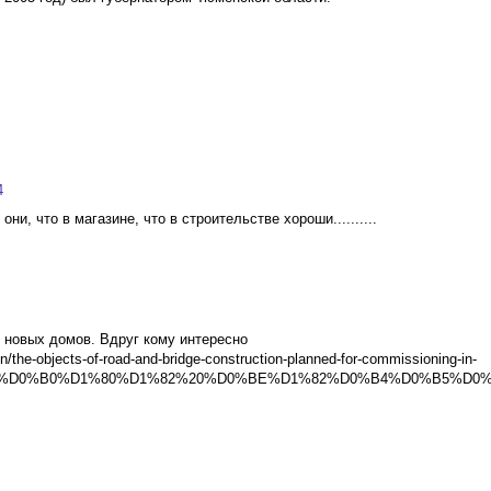
4
ни, что в магазине, что в строительстве хороши..........
 новых домов. Вдруг кому интересно
on/the-objects-of-road-and-bridge-construction-planned-for-commissioning-in-
4%D0%B0%D1%80%D1%82%20%D0%BE%D1%82%D0%B4%D0%B5%D0