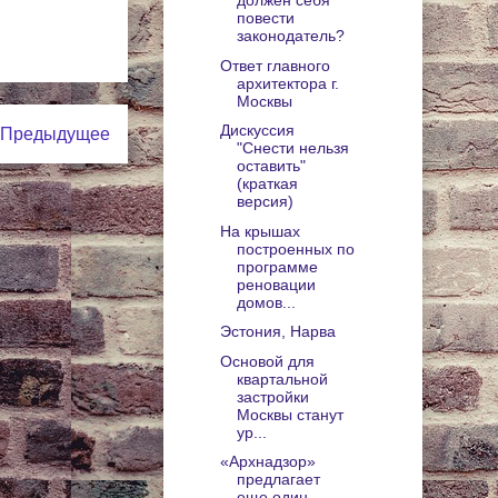
должен себя
повести
законодатель?
Ответ главного
архитектора г.
Москвы
Дискуссия
Предыдущее
"Снести нельзя
оставить"
(краткая
версия)
На крышах
построенных по
программе
реновации
домов...
Эстония, Нарва
Основой для
квартальной
застройки
Москвы станут
ур...
«Архнадзор»
предлагает
еще один