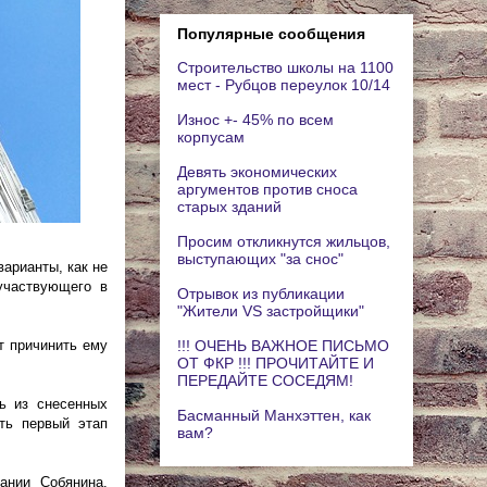
Популярные сообщения
Строительство школы на 1100
мест - Рубцов переулок 10/14
Износ +- 45% по всем
корпусам
Девять экономических
аргументов против сноса
старых зданий
Просим откликнутся жильцов,
выступающих "за снос"
арианты, как не
участвующего в
Отрывок из публикации
"Жители VS застройщики"
!!! ОЧЕНЬ ВАЖНОЕ ПИСЬМО
т причинить ему
ОТ ФКР !!! ПРОЧИТАЙТЕ И
ПЕРЕДАЙТЕ СОСЕДЯМ!
ь из снесенных
Басманный Манхэттен, как
ть первый этап
вам?
ании Собянина.