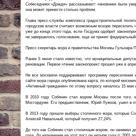
Собеседники «Дождя» рассказывают: чиновники были увер
она может принести столько проблем.
Глава пресс-службы комплекса градостроительной полит
городские власти считают возможным вскоре переселить ч
уже до конца этого года, если Госдума одобрит законопро
не завершилось голосование, еще не принят федеральный 
Пресс-секретарь мэра и правительства Москвы Гульнара П
Ранее 5 июня стало известно, что муниципальные депут
реновации. Первое чтение законопроект прошел уже в апре
Не все москвичи поддерживают программу переселения и
сайте мэра города опубликована карта, по которой москви
«Активный гражданин» по этому вопросу началось 15 мая 
В 2010 году Собянин стал мэром Москвы после того, к
Мосгордуме. Его предшественник, Юрий Лужков, ушел в от
В 2013 году прошли выборы столичного мэра, которые Со
Алексей Навальный, который получил 27,24%.
До того как Собянин стал столичным мэром, он занимал д
года​. До назначения на этот пост он четыре года (с 2001 