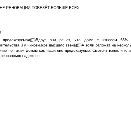
ЛНЕ РЕНОВАЦИИ ПОВЕЗЁТ БОЛЬШЕ ВСЕХ.
3
 предсказуемая)))))Вдруг они решат, что дома с износом 65%
ительства и у чиновников высшего звена)))))А если отложат на несколь
ение по таким домам как наши оно предсказуемо. Смотрят износ и или
еновасьон надежнее..........