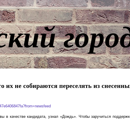
ский горо
о их не собираются переселять из снесенны
7947e6406847fa?from=newsfeed
вы в качестве кандидата, узнал «Дождь». Чтобы заручиться поддержк