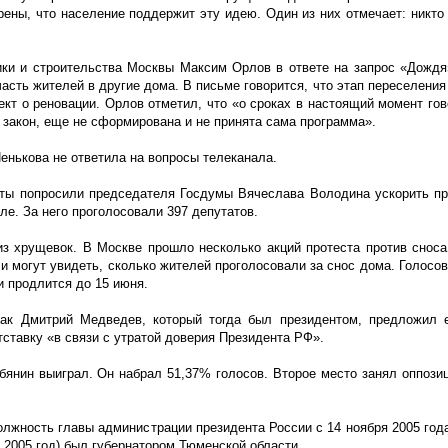
ены, что население поддержит эту идею. Один из них отмечает: никто 
ики и строительства Москвы Максим Орлов в ответе на запрос «Дождя
асть жителей в другие дома. В письме говорится, что этап переселения
ект о реновации. Орлов отметил, что «о сроках в настоящий момент гов
закон, еще не сформирована и не принята сама программа».
енькова не ответила на вопросы телеканала.
аты попросили председателя Госдумы Вячеслава Володина ускорить пр
ле. За него проголосовали 397 депутатов.
з хрущевок. В Москве прошло несколько акций протеста против сноса
чи могут увидеть, сколько жителей проголосовали за снос дома. Голосо
и продлится до 15 июня.
ак Дмитрий Медведев, который тогда был президентом, предложил е
ставку «в связи с утратой доверия Президента РФ».
бянин выиграл. Он набрал 51,37% голосов. Второе место занял оппози
олжность главы администрации президента России с 14 ноября 2005 года
по 2005 год) был губернатором Тюменской области.