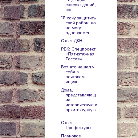
список зданий,
сос...
"Я хочу защитить
свой район, но
не могу
одновремен...
Ответ ДКН
РБК: Спецпроект
«Пятиэтажная
Россия»
Вот, что нашел у
себя в
почтовом
ящике..
Дома,
представляющ
ие
историческую и
архитектурную
...
Ответ
Префектуры
Плановое