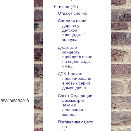
▼
июня
(76)
Отдают срочно
Спилили наше
дерево у
детской
площадки 11
корпуса
Джазовые
концерты
пройдут в июне
на сцене сада
име...
ДСК-1 начал
проектировани
е новых серий
домов для п...
Совет Федерации
рассмотрит
%BB%D0%BA%D
закон о
реновации
жилог...
Поговаривают, что
на