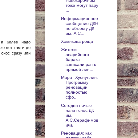
Новокирочном
тоже могут пару
...
Информационное
сообщение ДКН
по объекту ДК
им. А.С...
Хомякова роща
 и более надо
ко лет там и до
Жители
 снос сразу или
аварийного
барака
записали рэп к
прямой лин...
Марат Хуснуллин:
Программу
реновации
полностью
сфо...
Сегодня ночью
начат снос ДК
им.
А.С.Серафимов
ича
Реновация: как