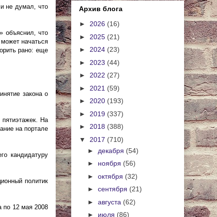
и не думал, что
Архив блога
►
2026
(16)
» объяснил, что
►
2025
(21)
 может начаться
►
2024
(23)
орить рано: еще
►
2023
(44)
►
2022
(27)
►
2021
(59)
инятие закона о
►
2020
(193)
►
2019
(337)
 пятиэтажек. На
►
2018
(388)
вание на портале
▼
2017
(710)
►
декабря
(54)
го кандидатуру
►
ноября
(56)
►
октября
(32)
ционный политик
►
сентября
(21)
►
августа
(62)
 по 12 мая 2008
►
июля
(86)