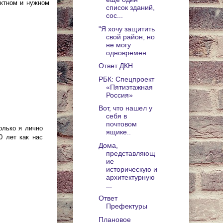
ектном и нужном
список зданий,
сос...
"Я хочу защитить
свой район, но
не могу
одновремен...
Ответ ДКН
РБК: Спецпроект
«Пятиэтажная
Россия»
Вот, что нашел у
себя в
почтовом
олько я лично
ящике..
0 лет как нас
Дома,
представляющ
ие
историческую и
архитектурную
...
Ответ
Префектуры
Плановое