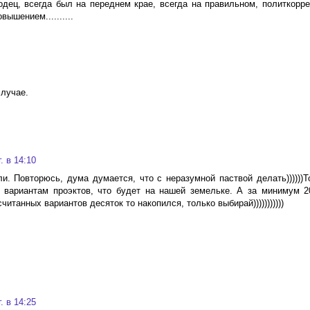
дец, всегда был на переднем крае, всегда на правильном, политкорр
ышением..........
случае.
. в 14:10
и. Повторюсь, дума думается, что с неразумной паствой делать))))))Т
вариантам проэктов, что будет на нашей земельке. А за минимум 2
итанных вариантов десяток то накопился, только выбирай)))))))))))
. в 14:25