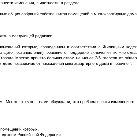
внести изменения, в частности, в разделе
енных общих собраний собственников помещений в многоквартирных дома
ожить в следующей редакции:
 помещений которых, проведенном в соответствии с Жилищным кодек
тоящего постановления), решение о поддержке включения их многоква
городе Москве принято большинством не менее 2/3 голосов от общег
 доме независимо от нахождения многоквартирного дома в перечне.".
ия. Мы же это уже с вами обсуждали, что проблем внести изменение в 
в помещений которых,
кодексом Российской Федерации