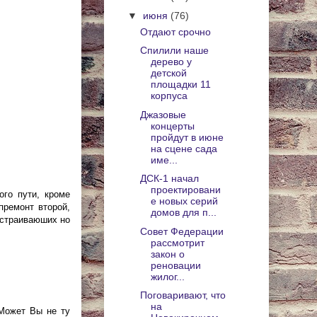
▼
июня
(76)
Отдают срочно
Спилили наше
дерево у
детской
площадки 11
корпуса
Джазовые
концерты
пройдут в июне
на сцене сада
име...
ДСК-1 начал
проектировани
ого пути, кроме
е новых серий
премонт второй,
домов для п...
устраиваюших но
Совет Федерации
рассмотрит
закон о
реновации
жилог...
Поговаривают, что
на
 Может Вы не ту