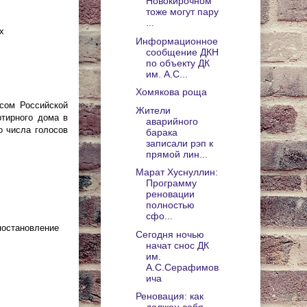
Новокирочном
тоже могут пару
...
х
Информационное
сообщение ДКН
по объекту ДК
им. А.С...
Хомякова роща
сом Российской
Жители
ртирного дома в
аварийного
о числа голосов
барака
записали рэп к
прямой лин...
Марат Хуснуллин:
Программу
реновации
полностью
сфо...
постановление
Сегодня ночью
начат снос ДК
им.
А.С.Серафимов
ича
Реновация: как