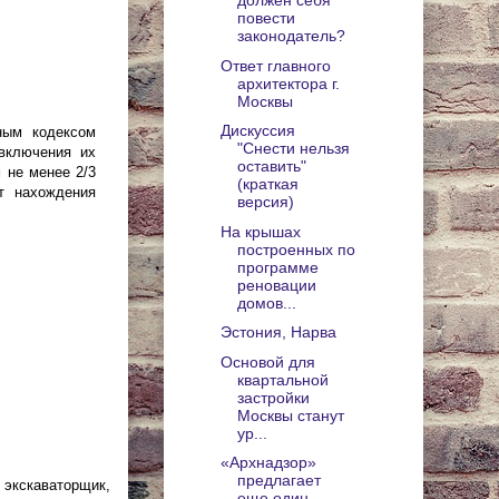
должен себя
повести
законодатель?
Ответ главного
архитектора г.
Москвы
Дискуссия
ным кодексом
"Снести нельзя
 включения их
оставить"
 не менее 2/3
(краткая
т нахождения
версия)
На крышах
построенных по
программе
реновации
домов...
Эстония, Нарва
Основой для
квартальной
застройки
Москвы станут
ур...
«Архнадзор»
предлагает
 экскаваторщик,
еще один