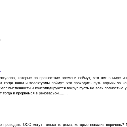
я
1
ктуалов, которые по прошествие времени поймут, что нет в мире ин
 вот когда наши интелектуалы поймут, что проходить путь борьбы за ка
 бессмысленности и консолидируются вокруг пусть не всех полностью 
тогда и прорвемся в реновасьон........
то проводить ОСС могут только те дома, которые попалив перечень?