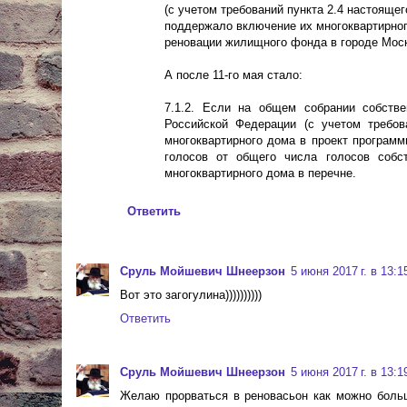
(с учетом требований пункта 2.4 настоящег
поддержало включение их многоквартирног
реновации жилищного фонда в городе Мос
А после 11-го мая стало:
7.1.2. Если на общем собрании собств
Российской Федерации (с учетом требов
многоквартирного дома в проект програм
голосов от общего числа голосов собс
многоквартирного дома в перечне.
Ответить
Сруль Мойшевич Шнеерзон
5 июня 2017 г. в 13:1
Вот это загогулина))))))))))
Ответить
Сруль Мойшевич Шнеерзон
5 июня 2017 г. в 13:1
Желаю прорваться в реновасьон как можно больш