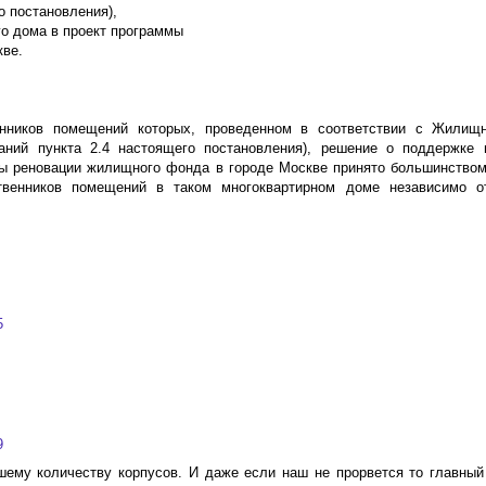
о постановления),
о дома в проект программы
кве.
енников помещений которых, проведенном в соответствии с Жилищ
аний пункта 2.4 настоящего постановления), решение о поддержке
мы реновации жилищного фонда в городе Москве принято большинством
твенников помещений в таком многоквартирном доме независимо о
5
9
ему количеству корпусов. И даже если наш не прорвется то главный