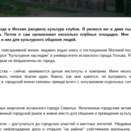
огда в Москве расцвела культура клубов. Я увлекся ею и даже пы
а. Потом я сам организовал несколько клубных площадок. Мне 
 в них для культурного общения людей.
 повседневной жизни, недавно издал книгу о поглощенном Москвой пос
урсе "Культурное наследие" в университете испанского города Уэльва. 
рым не безразличны их города.
нства – сейчас занимаются целые институты и компании. Меня неско
овать любые благие идеи. Важно, как мне кажется, не вытравить и
 в городской жизни связаны прежде всего с энтузиазмом отдельных си
ых кварталов испанского города Севильи. Увлеченные городским актив
енный городской рынок в живое место для общения и проведения культ
татно – достучаться до городских властей и местных жителей. Убедивш
но неблагодарное дело и открыли "на районе" собственное маленькое