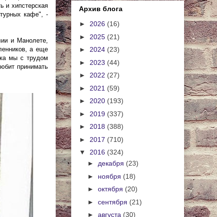
ть и хипстерская
Архив блога
турных кафе", -
►
2026
(16)
►
2025
(21)
лии и Манолете,
ленников, а еще
►
2024
(23)
ока мы с трудом
►
2023
(44)
любит принимать
►
2022
(27)
►
2021
(59)
►
2020
(193)
►
2019
(337)
►
2018
(388)
►
2017
(710)
▼
2016
(324)
►
декабря
(23)
►
ноября
(18)
►
октября
(20)
►
сентября
(21)
►
августа
(30)