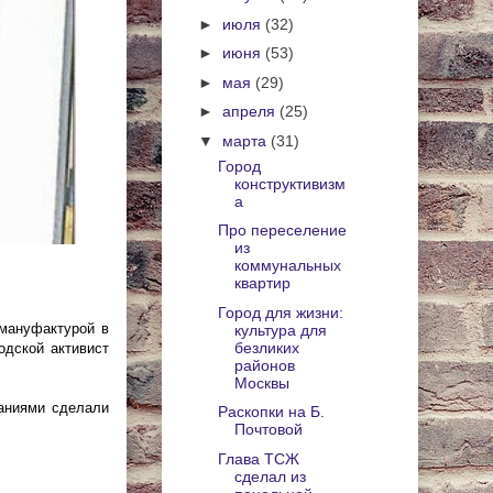
►
июля
(32)
►
июня
(53)
►
мая
(29)
►
апреля
(25)
▼
марта
(31)
Город
конструктивизм
а
Про переселение
из
коммунальных
квартир
Город для жизни:
 мануфактурой в
культура для
безликих
одской активист
районов
Москвы
даниями сделали
Раскопки на Б.
Почтовой
Глава ТСЖ
сделал из