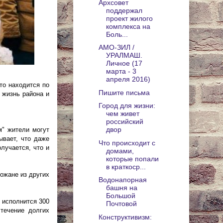
Архсовет
поддержал
проект жилого
комплекса на
Боль...
АМО-ЗИЛ /
УРАЛМАШ.
Личное (17
марта - 3
апреля 2016)
то находится по
Пишите письма
 жизнь района и
Город для жизни:
чем живет
российский
двор
м" жители могут
ывает, что даже
Что происходит с
лучается, что и
домами,
которые попали
в краткоср...
ожане из других
Водонапорная
башня на
Большой
 исполнится 300
Почтовой
 течение долгих
Конструктивизм: