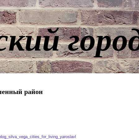
ский горо
ошенный район
og_silva_vega_cities_for_living_yaroslavl