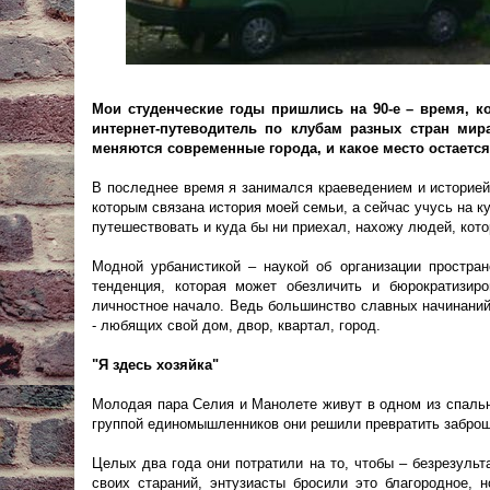
Мои студенческие годы пришлись на 90-е – время, к
интернет-путеводитель по клубам разных стран мир
меняются современные города, и какое место остается
В последнее время я занимался краеведением и историей
которым связана история моей семьи, а сейчас учусь на к
путешествовать и куда бы ни приехал, нахожу людей, кото
Модной урбанистикой – наукой об организации простра
тенденция, которая может обезличить и бюрократизир
личностное начало. Ведь большинство славных начинаний
- любящих свой дом, двор, квартал, город.
"Я здесь хозяйка"
Молодая пара Селия и Манолете живут в одном из спальн
группой единомышленников они решили превратить заброш
Целых два года они потратили на то, чтобы – безрезуль
своих стараний, энтузиасты бросили это благородное, 