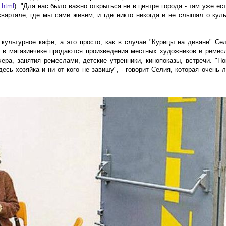
e.html
). "Для нас было важно открыться не в центре города - там уже ес
квартале, где мы сами живем, и где никто никогда и не слышал о куль
 культурное кафе, а это просто, как в случае "Курицы на диване" Се
, в магазинчике продаются произведения местных художников и ремес
чера, занятия ремеслами, детские утренники, кинопоказы, встречи. "П
есь хозяйка и ни от кого не завишу", - говорит Селия, которая очень 