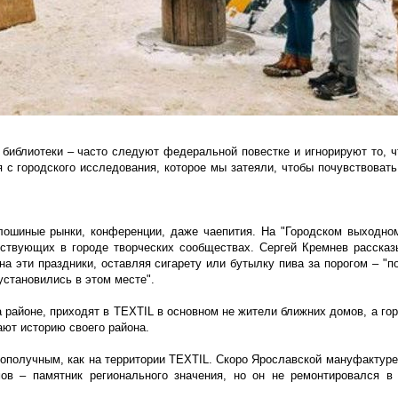
 библиотеки – часто следуют федеральной повестке и игнорируют то, ч
 с городского исследования, которое мы затеяли, чтобы почувствовать
блошиные рынки, конференции, даже чаепития. На "Городском выходно
ествующих в городе творческих сообществах. Сергей Кремнев рассказ
а эти праздники, оставляя сигарету или бутылку пива за порогом – "по
становились в этом месте".
 районе, приходят в TEXTIL в основном не жители ближних домов, а гор
ют историю своего района.
агополучным, как на территории TEXTIL. Скоро Ярославской мануфактуре
ов – памятник регионального значения, но он не ремонтировался в