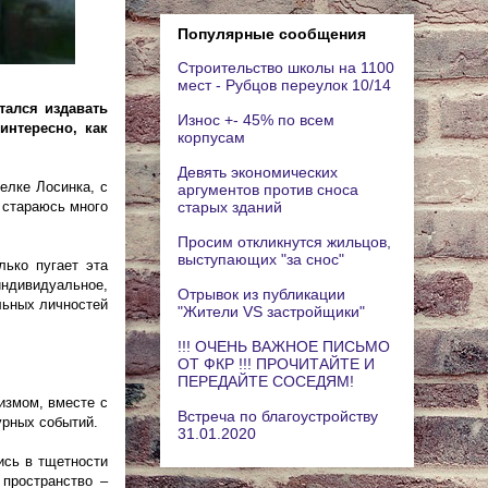
Популярные сообщения
Строительство школы на 1100
мест - Рубцов переулок 10/14
тался издавать
Износ +- 45% по всем
интересно, как
корпусам
Девять экономических
елке Лосинка, с
аргументов против сноса
старых зданий
Я стараюсь много
Просим откликнутся жильцов,
выступающих "за снос"
лько пугает эта
ндивидуальное,
Отрывок из публикации
льных личностей
"Жители VS застройщики"
!!! ОЧЕНЬ ВАЖНОЕ ПИСЬМО
ОТ ФКР !!! ПРОЧИТАЙТЕ И
ПЕРЕДАЙТЕ СОСЕДЯМ!
измом, вместе с
Встреча по благоустройству
урных событий.
31.01.2020
ись в тщетности
 пространство –