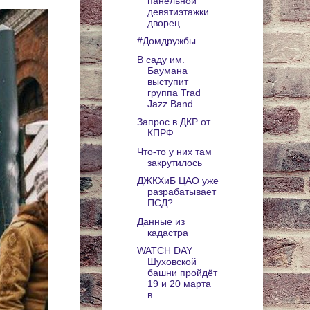
панельной
девятиэтажки
дворец ...
#Домдружбы
В саду им.
Баумана
выступит
группа Trad
Jazz Band
Запрос в ДКР от
КПРФ
Что-то у них там
закрутилось
ДЖКХиБ ЦАО уже
разрабатывает
ПСД?
Данные из
кадастра
WATCH DAY
Шуховской
башни пройдёт
19 и 20 марта
в...