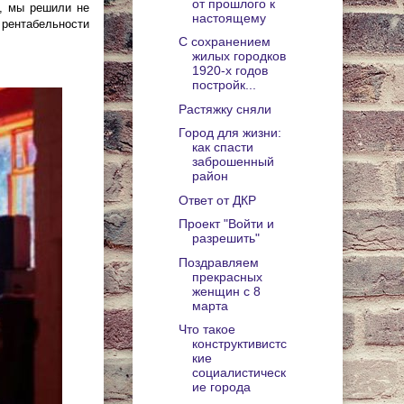
от прошлого к
а, мы решили не
настоящему
 рентабельности
С сохранением
жилых городков
1920-х годов
постройк...
Растяжку сняли
Город для жизни:
как спасти
заброшенный
район
Ответ от ДКР
Проект "Войти и
разрешить"
Поздравляем
прекрасных
женщин с 8
марта
Что такое
конструктивистс
кие
социалистическ
ие города