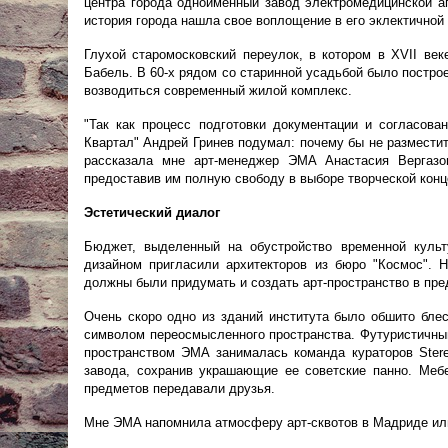
центра города одноименный завод электромедицинской ап
история города нашла свое воплощение в его эклектичной 
Глухой старомосковский переулок, в котором в XVII век
Бабель. В 60-х рядом со старинной усадьбой было построе
возводиться современный жилой комплекс.
"Так как процесс подготовки документации и согласова
Квартал" Андрей Гринев подумал: почему бы не разместит
рассказала мне арт-менеджер ЭМА Анастасия Вергазо
предоставив им полную свободу в выборе творческой конц
Эстетический диалог
Бюджет, выделенный на обустройство временной культ
дизайном пригласили архитекторов из бюро "Космос". 
должны были придумать и создать арт-пространство в пре
Очень скоро одно из зданий института было обшито бле
символом переосмысленного пространства. Футуристичный
пространством ЭMA занималась команда кураторов Ster
завода, сохранив украшающие ее советские панно. Мебе
предметов передавали друзья.
Мне ЭMA напомнила атмосферу арт-сквотов в Мадриде или 