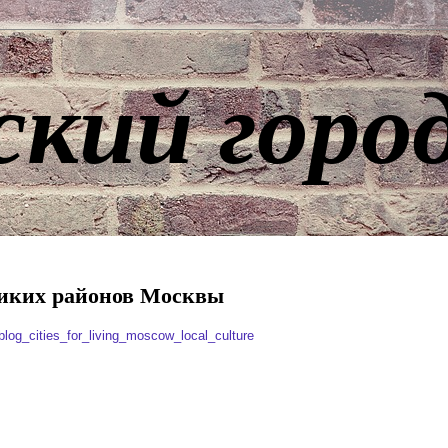
ский горо
зликих районов Москвы
log_cities_for_living_moscow_local_culture