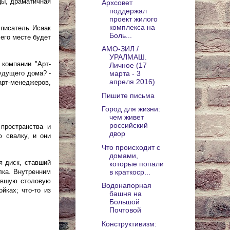
цы, драматичная
Архсовет
поддержал
проект жилого
комплекса на
 писатель Исаак
Боль...
его месте будет
АМО-ЗИЛ /
УРАЛМАШ.
 компании "Арт-
Личное (17
удущего дома? -
марта - 3
апреля 2016)
рт-менеджеров,
Пишите письма
Город для жизни:
чем живет
российский
пространства и
двор
ю свалку, и они
Что происходит с
домами,
я диск, ставший
которые попали
в краткоср...
лка. Внутренним
бывшую столовую
Водонапорная
йках; что-то из
башня на
Большой
Почтовой
Конструктивизм: