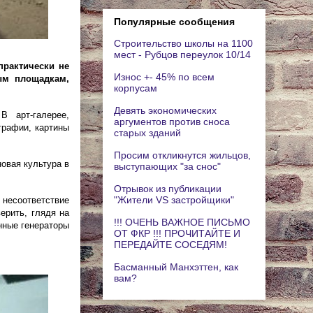
Популярные сообщения
Строительство школы на 1100
мест - Рубцов переулок 10/14
практически не
Износ +- 45% по всем
ым площадкам,
корпусам
Девять экономических
 арт-галерее,
аргументов против сноса
графии, картины
старых зданий
Просим откликнутся жильцов,
овая культура в
выступающих "за снос"
Отрывок из публикации
"Жители VS застройщики"
 несоответствие
ерить, глядя на
!!! ОЧЕНЬ ВАЖНОЕ ПИСЬМО
нные генераторы
ОТ ФКР !!! ПРОЧИТАЙТЕ И
ПЕРЕДАЙТЕ СОСЕДЯМ!
Басманный Манхэттен, как
вам?