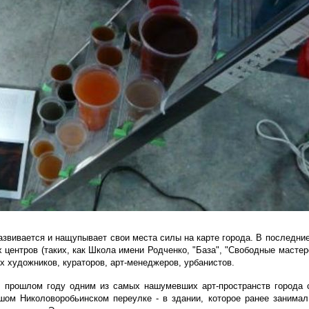
звивается и нащупывает свои места силы на карте города. В последние
центров (таких, как Школа имени Родченко, "База", "Свободные мастерс
ых художников, кураторов, арт-менеджеров, урбанистов.
В прошлом году одним из самых нашумевших арт-пространств города
шом Николоворобьинском переулке - в здании, которое ранее занима