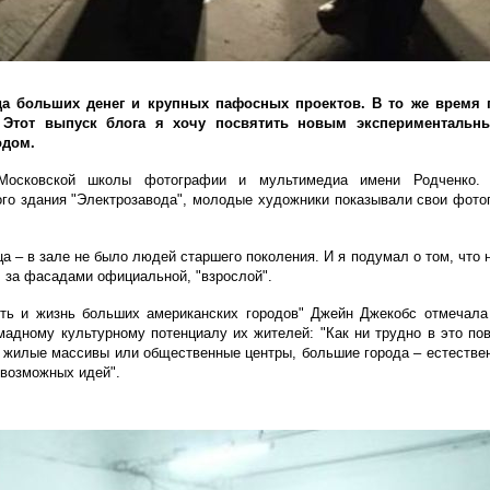
а больших денег и крупных пафосных проектов. В то же время 
. Этот выпуск блога я хочу посвятить новым экспериментальн
одом.
Московской школы фотографии и мультимедиа имени Родченко. В
го здания "Электрозавода", молодые художники показывали свои фото
 – в зале не было людей старшего поколения. И я подумал о том, что н
, за фасадами официальной, "взрослой".
рть и жизнь больших американских городов" Джейн Джекобс отмечала
мадному культурному потенциалу их жителей: "Как ни трудно в это пов
у жилые массивы или общественные центры, большие города – естестве
евозможных идей".