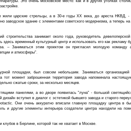
паратуры. Это очень московское место: как и в других уголках столи
застройке.
е жили царские стрельцы, а в 30-е годы ХХ века, до ареста НКВД, -
но заводское здание с элементами советского модернизма, а теперь на 
ний строительства занимает около года, руководитель девелоперской
ь здесь временный культурный центр и использовать его как рекламу б
ва. – Заниматься этим проектом он пригласил молодую команду а
епции и атмосферы".
урной площадки, был совсем небольшим. Заниматься организацией 
На тот момент заброшенная территория завода напоминала настоящу
дельно сжатые сроки, за несколько месяцев.
стящими панелями, а во дворе появилась "луна" - большой светящийс
 дизайн вступил в диалог с эстетикой бывшего завода и старого переу
eotactic. Они очень аккуратно вписали главную площадку центра в 
ль и другие элементы интерьера создатели центра находили на помо
клубов в Берлине, которой так не хватает в Москве.