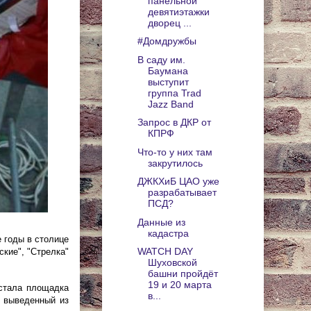
панельной
девятиэтажки
дворец ...
#Домдружбы
В саду им.
Баумана
выступит
группа Trad
Jazz Band
Запрос в ДКР от
КПРФ
Что-то у них там
закрутилось
ДЖКХиБ ЦАО уже
разрабатывает
ПСД?
Данные из
кадастра
 годы в столице
WATCH DAY
кие", "Стрелка"
Шуховской
башни пройдёт
19 и 20 марта
 стала площадка
в...
л выведенный из