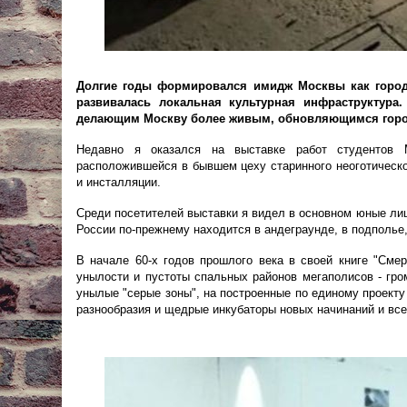
Долгие годы формировался имидж Москвы как город
развивалась локальная культурная инфраструктура
делающим Москву более живым, обновляющимся гор
Недавно я оказался на выставке работ студентов 
расположившейся в бывшем цеху старинного неоготическо
и инсталляции.
Среди посетителей выставки я видел в основном юные лица
России по-прежнему находится в андеграунде, в подполье
В начале 60-х годов прошлого века в своей книге "Сме
унылости и пустоты спальных районов мегаполисов - гро
унылые "серые зоны", на построенные по единому проект
разнообразия и щедрые инкубаторы новых начинаний и вс