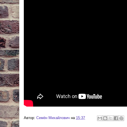
Автор:
Cемён Михайлович
на
15:37