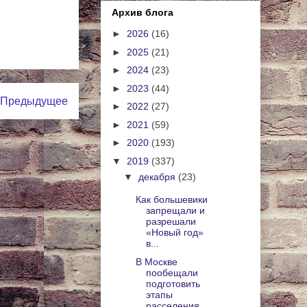
Архив блога
►
2026
(16)
►
2025
(21)
►
2024
(23)
►
2023
(44)
Предыдущее
►
2022
(27)
►
2021
(59)
►
2020
(193)
▼
2019
(337)
▼
декабря
(23)
Как большевики
запрещали и
разрешали
«Новый год»
в...
В Москве
пообещали
подготовить
этапы
расселения