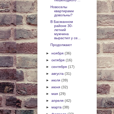
пешеходного ...
Новоселы
квартирами
довольны?
В Басманном
районе 30-
летний
мужчина
вырастил у се...
Продолжают
►
ноября
(36)
►
октября
(16)
►
сентября
(17)
►
августа
(31)
►
июля
(39)
►
июня
(32)
►
мая
(29)
►
апреля
(42)
►
марта
(38)
►
февраля
(22)