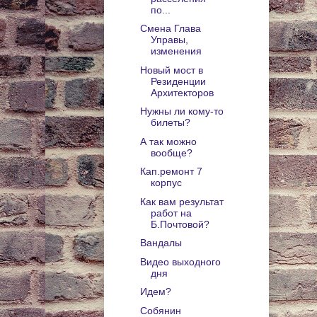
по...
Смена Глава
Управы,
изменения
Новый мост в
Резиденции
Архитекторов
Нужны ли кому-то
билеты?
А так можно
вообще?
Кап.ремонт 7
корпус
Как вам результат
работ на
Б.Почтовой?
Вандалы
Видео выходного
дня
Идем?
Собянин