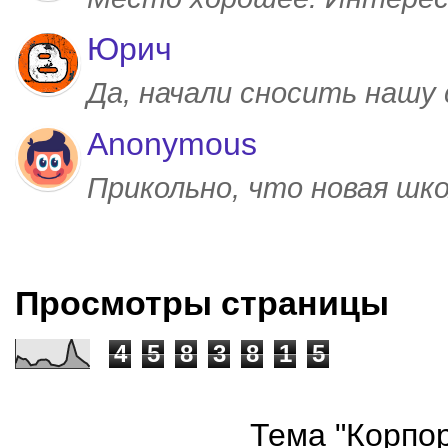
Юрич
Да, начали сносить нашу
Anonymous
Прикольно, что новая шк
Просмотры страницы
4
5
8
3
8
1
5
Тема "Корпор