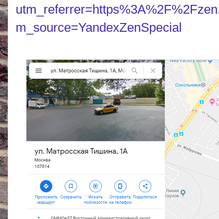
utm_referrer=https%3A%2F%2Fze
m_source=YandexZenSpecial