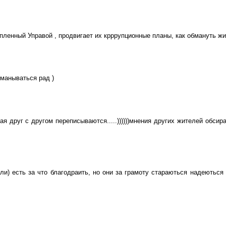
пленный Управой , продвигает их крррупционные планы, как обмануть ж
бманываться рад )
ая друг с другом переписываются.....))))))мнения других жителей обси
ли) есть за что благодраить, но они за грамоту стараються надеються