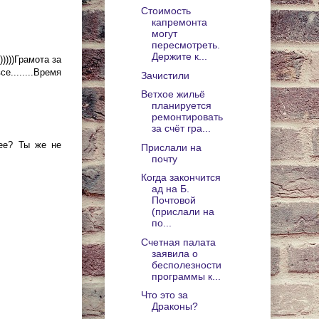
Стоимость
капремонта
могут
пересмотреть.
Держите к...
))))Грамота за
е........Время
Зачистили
Ветхое жильё
планируется
ремонтировать
за счёт гра...
нее? Ты же не
Прислали на
почту
Когда закончится
ад на Б.
Почтовой
(прислали на
по...
Счетная палата
заявила о
бесполезности
программы к...
Что это за
Драконы?