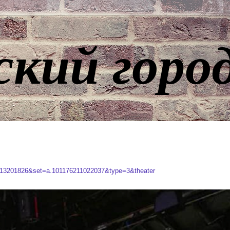
ский горо
8313201826&set=a.101176211022037&type=3&theater