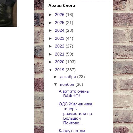
Архив блога
►
2026
(16)
►
2025
(21)
►
2024
(23)
►
2023
(44)
►
2022
(27)
►
2021
(59)
►
2020
(193)
▼
2019
(337)
►
декабря
(23)
▼
ноября
(36)
А вот это очень
ВАЖНО!
ОДС Жилищника
теперь
разместили на
Большой
Почтово...
Кладут потом