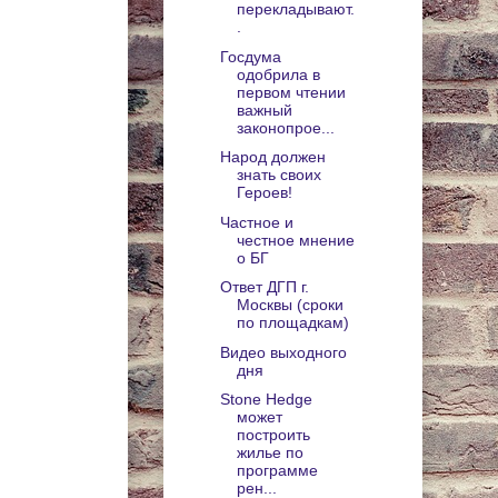
перекладывают.
.
Госдума
одобрила в
первом чтении
важный
законопрое...
Народ должен
знать своих
Героев!
Частное и
честное мнение
о БГ
Ответ ДГП г.
Москвы (сроки
по площадкам)
Видео выходного
дня
Stone Hedge
может
построить
жилье по
программе
рен...