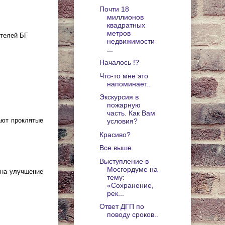
Почти 18
миллионов
квадратных
метров
ителей БГ
недвижимости
...
Началось !?
Что-то мне это
напоминает..
Экскурсия в
пожарную
часть. Как Вам
рают проклятые
условия?
Красиво?
Все выше
Выступление в
Мосгордуме на
 на улучшение
тему:
«Сохранение,
рек...
Ответ ДГП по
поводу сроков..