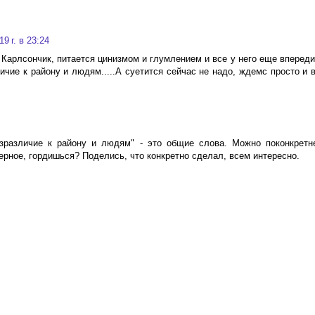
9 г. в 23:24
 Карлсончик, питается цинизмом и глумлением и все у него еще впереди)
ие к району и людям.....А суетится сейчас не надо, ждемс просто и вс
езразличие к району и людям" - это общие слова. Можно поконкрет
верное, гордишься? Поделись, что конкретно сделал, всем интересно.