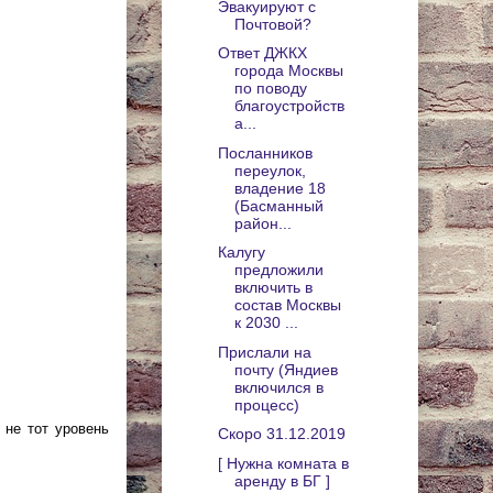
Эвакуируют с
Почтовой?
Ответ ДЖКХ
города Москвы
по поводу
благоустройств
а...
Посланников
переулок,
владение 18
(Басманный
район...
Калугу
предложили
включить в
состав Москвы
к 2030 ...
Прислали на
почту (Яндиев
включился в
процесс)
 не тот уровень
Скоро 31.12.2019
[ Нужна комната в
аренду в БГ ]