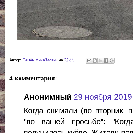
Автор:
Cемён Михайлович
на
22:44
4 комментария:
Анонимный
29 ноября 2019 
Когда снимали (во вторник, п
"по вашей просьбе": "Ког
получилось куёво. Жители поп