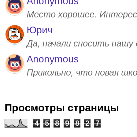
Anonymous
Место хорошее. Интерес
Юрич
Да, начали сносить нашу
Anonymous
Прикольно, что новая шк
Просмотры страницы
4
5
8
9
8
2
7