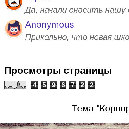
Да, начали сносить нашу
Anonymous
Прикольно, что новая шк
Просмотры страницы
4
5
9
6
7
2
2
Тема "Корпор