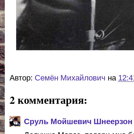
Автор:
Cемён Михайлович
на
12:4
2 комментария:
Сруль Мойшевич Шнеерзон