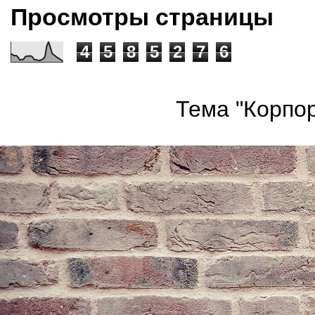
Просмотры страницы
4
5
8
5
2
7
6
Тема "Корпор