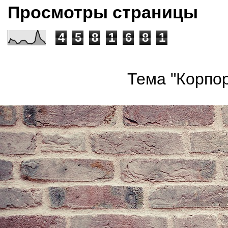
Просмотры страницы
4
5
8
1
6
8
1
Тема "Корпор