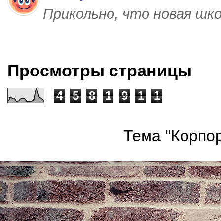
Прикольно, что новая шк
Просмотры страницы
4
5
8
1
9
1
1
Тема "Корпор