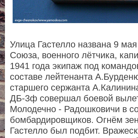
Улица Гастелло названа 9 мая 
Союза, военного лётчика, кап
1941 года экипаж под командо
составе лейтенанта А.Бурденю
старшего сержанта А.Калинин
ДБ-3ф совершал боевой вылет
Молодечно - Радошковичи в со
бомбардировщиков. Огнём зен
Гастелло был подбит. Вражеск