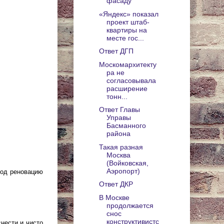
фасаду
«Яндекс» показал
проект штаб-
квартиры на
месте гос...
Ответ ДГП
Москомархитекту
ра не
согласовывала
расширение
тонн...
Ответ Главы
Управы
Басманного
района
Такая разная
Москва
(Войковская,
Аэропорт)
 под реновацию
Ответ ДКР
В Москве
продолжается
снос
конструктивистс
нести и чисто