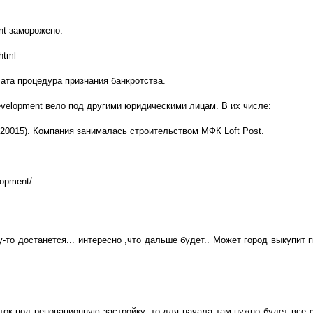
nt заморожено.
html
чата процедура признания банкротства.
velopment вело под другими юридическими лицам. В их числе:
15). Компания занималась строительством МФК Loft Post.
lopment/
у-то достанется... интересно ,что дальше будет.. Может город выкупит
ток под реновационную застройку, то для начала там нужно будет все с