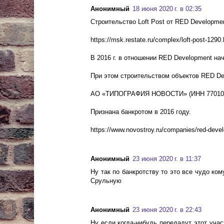
Анонимный
18 июня 2020 г. в 02:35
Строительство Loft Post от RED Developme
https://msk.restate.ru/complex/loft-post-1290.
В 2016 г. в отношении RED Development на
При этом строительством объектов RED De
АО «ТИПОГРАФИЯ НОВОСТИ» (ИНН 77010200
Признана банкротом в 2016 году.
https://www.novostroy.ru/companies/red-deve
Анонимный
23 июня 2020 г. в 11:37
Ну так по банкротству то это все чудо ком
Срульную
Анонимный
23 июня 2020 г. в 22:43
Ну если когда-нибудь передадут этот учас