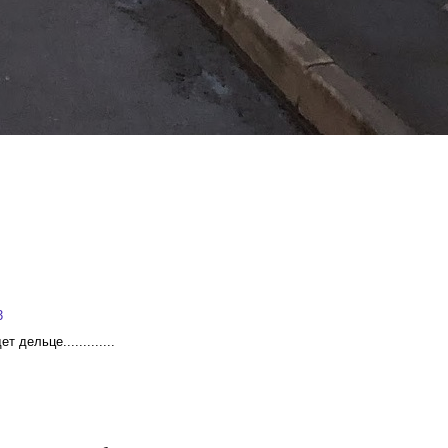
3
дельце.............