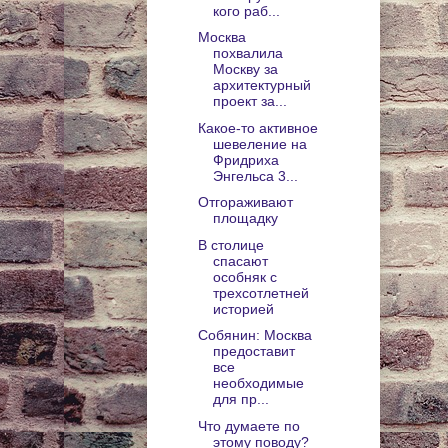
кого раб...
Москва
похвалила
Москву за
архитектурный
проект за...
Какое-то активное
шевеление на
Фридриха
Энгельса 3...
Отгораживают
площадку
В столице
спасают
особняк с
трехсотлетней
историей
Собянин: Москва
предоставит
все
необходимые
для пр...
Что думаете по
этому поводу?