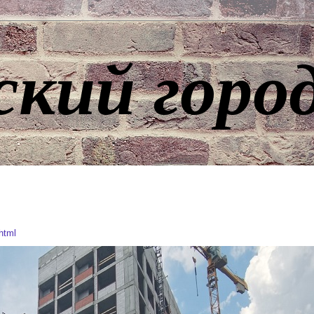
ский горо
html