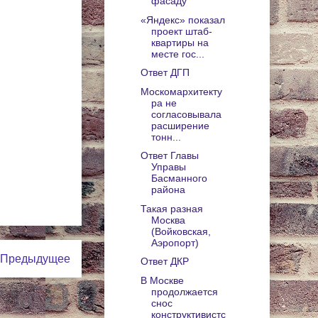
фасаду
«Яндекс» показал
проект штаб-
квартиры на
месте гос...
Ответ ДГП
Москомархитекту
ра не
согласовывала
расширение
тонн...
Ответ Главы
Управы
Басманного
района
Такая разная
Москва
(Войковская,
Аэропорт)
Предыдущее
Ответ ДКР
В Москве
продолжается
снос
конструктивистс