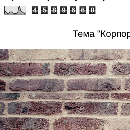
4
5
8
9
6
6
0
Тема "Корпор