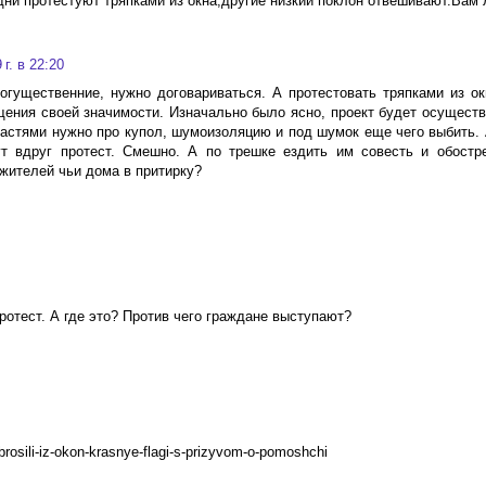
ни протестуют тряпками из окна,другие низкий поклон отвешивают.Вам 
г. в 22:20
огущественние, нужно договариваться. А протестовать тряпками из ок
ения своей значимости. Изначально было ясно, проект будет осуществ
властями нужно про купол, шумоизоляцию и под шумок еще чего выбить. 
т вдруг протест. Смешно. А по трешке ездить им совесть и обостр
 жителей чьи дома в притирку?
ротест. А где это? Против чего граждане выступают?
ybrosili-iz-okon-krasnye-flagi-s-prizyvom-o-pomoshchi