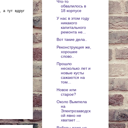
Что-то
обвалилось в
18 корпусе
 а тут вдруг
У нас в этом году
никакого
капитального
ремонта не...
Вот такие дела..
Реконструкция же,
хорошее
слово..
Прошло
несколько лет и
новые кусты
сажаются на
том...
Новое или
старое?
Около Вымпела
на
Электрозаводск
ой явно не
хватает ...
Работы даже не