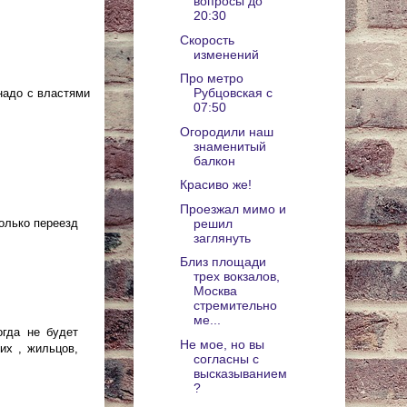
вопросы до
20:30
Скорость
изменений
Про метро
Рубцовская с
надо с властями
07:50
Огородили наш
знаменитый
балкон
Красиво же!
Проезжал мимо и
только переезд
решил
заглянуть
Близ площади
трех вокзалов,
Москва
стремительно
ме...
гда не будет
Не мое, но вы
их , жильцов,
согласны с
высказыванием
?