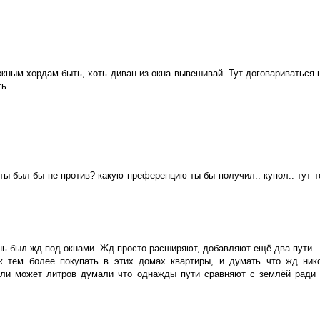
жным хордам быть, хоть диван из окна вывешивай. Тут договариваться 
ть
 ты был бы не против? какую преференцию ты бы получил.. купол.. тут 
знь был жд под окнами. Жд просто расширяют, добавляют ещё два пути.
тем более покупать в этих домах квартиры, и думать что жд нико
 или может литров думали что однажды пути сравняют с землёй ради 