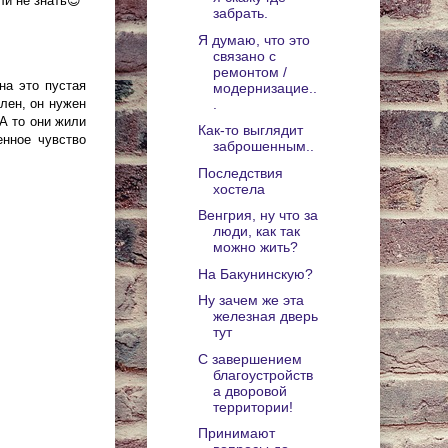
ли не знать😉
забрать.
Я думаю, что это
связано с
ремонтом /
на это пустая
модернизацие..
лен, он нужен
.
А то они жили
Как-то выглядит
енное чувство
заброшенным..
Последствия
хостела
Венгрия, ну что за
люди, как так
можно жить?
На Бакунинскую?
Ну зачем же эта
железная дверь
тут
С завершением
благоустройств
а дворовой
территории!
Принимают