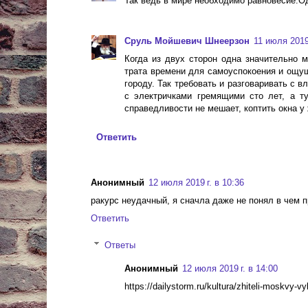
Так ведь в мире необходимо равновесие.Од
Сруль Мойшевич Шнеерзон
11 июля 2019 
Когда из двух сторон одна значительно м
трата времени для самоуспокоения и ощущ
городу. Так требовать и разговаривать с 
с электричками гремящими сто лет, а ту
справедливости не мешает, коптить окна у
Ответить
Анонимный
12 июля 2019 г. в 10:36
ракурс неудачный, я сначла даже не понял в чем п
Ответить
Ответы
Анонимный
12 июля 2019 г. в 14:00
https://dailystorm.ru/kultura/zhiteli-moskvy-v