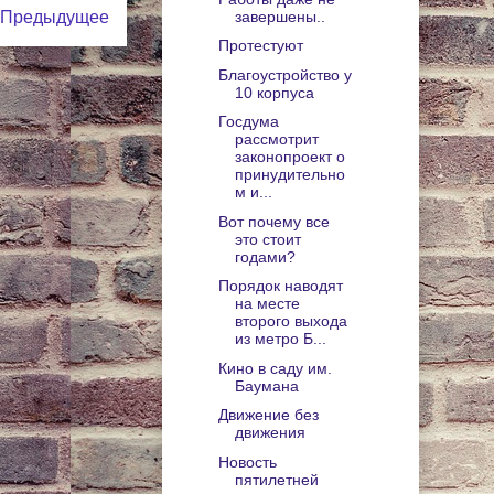
завершены..
Предыдущее
Протестуют
Благоустройство у
10 корпуса
Госдума
рассмотрит
законопроект о
принудительно
м и...
Вот почему все
это стоит
годами?
Порядок наводят
на месте
второго выхода
из метро Б...
Кино в саду им.
Баумана
Движение без
движения
Новость
пятилетней