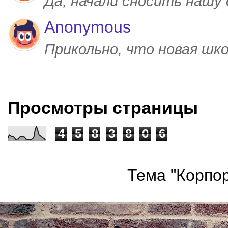
Да, начали сносить нашу
Anonymous
Прикольно, что новая шк
Просмотры страницы
4
5
8
3
8
0
6
Тема "Корпор