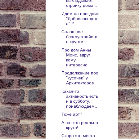
выкладывает
стройку дома...
Идем на праздник
"Добрососедств
а" ?
Сплошное
благоустройств
о кругом..
Про дом Анны
Монс, вдруг
кому
интересно.
Продолжение про
"кусочек" у
Архитекторов
Какая-то
активность есть
и в субботу,
понаблюдаем..
Тоже арт?
А вот это реально
круто!
Скоро это место