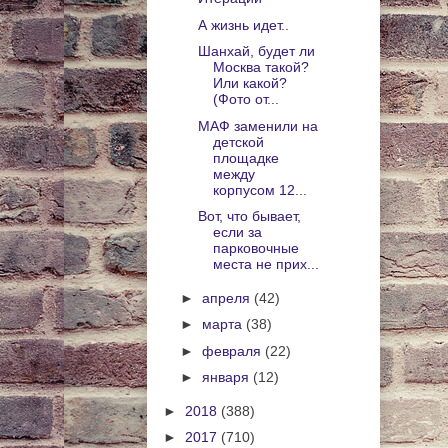
А жизнь идет..
Шанхай, будет ли
Москва такой?
Или какой?
(Фото от...
МАФ заменили на
детской
площадке
между
корпусом 12...
Вот, что бывает,
если за
парковочные
места не прих...
►
апреля
(42)
►
марта
(38)
►
февраля
(22)
►
января
(12)
►
2018
(388)
►
2017
(710)