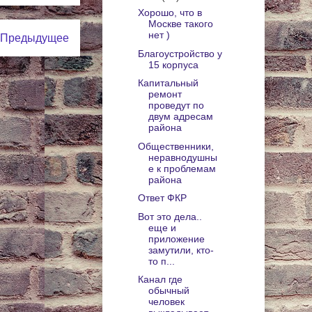
Хорошо, что в
Москве такого
нет )
Предыдущее
Благоустройство у
15 корпуса
Капитальный
ремонт
проведут по
двум адресам
района
Общественники,
неравнодушны
е к проблемам
района
Ответ ФКР
Вот это дела..
еще и
приложение
замутили, кто-
то п...
Канал где
обычный
человек