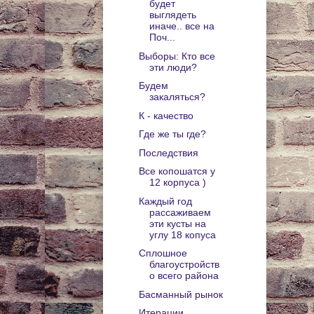
будет
выглядеть
иначе.. все на
Поч...
Выборы: Кто все
эти люди?
Будем
закаляться?
К - качество
Где же ты где?
Последствия
Все копошатся у
12 корпуса )
Каждый год
рассаживаем
эти кусты на
углу 18 копуса
Сплошное
благоустройств
о всего района
Басманный рынок
Итерации