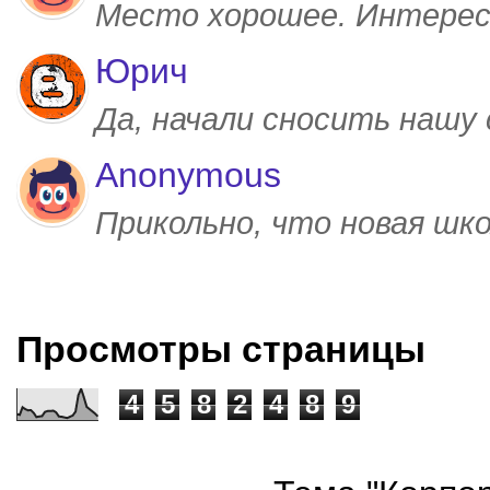
Место хорошее. Интерес
Юрич
Да, начали сносить нашу
Anonymous
Прикольно, что новая шк
Просмотры страницы
4
5
8
2
4
8
9