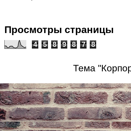
Просмотры страницы
4
5
8
9
8
7
8
Тема "Корпор