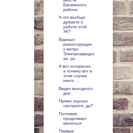
Басманного
района
А что вообще
думаете о
работе этой
УК?
Вариант
реконструкции
у метро
Электрозаводск
ая, ре...
А вот интересно,
а почему вот в
этом случае
никто ...
Видео выходного
дня
Прямо хорошо
смотрится, да?
Почтовая
продолжает
меняться
Первые