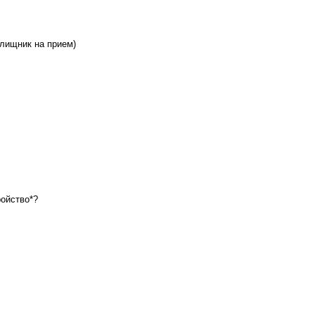
илищник на прием)
ройство*?