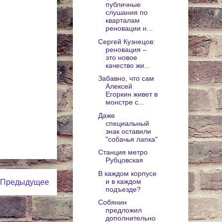
публичные
слушания по
кварталам
реновации н...
Сергей Кузнецов:
реновация –
это новое
качество жи...
Забавно, что сам
Алексей
Егоркин живет в
монстре с...
Даже
специальный
знак оставили
"собачья лапка"
Станция метро
Рубцовская
В каждом корпусе
и в каждом
Предыдущее
подъезде?
Собянин
предложил
дополнительно