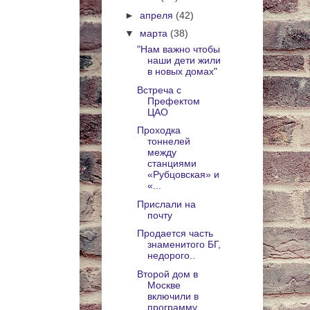
►
апреля
(42)
▼
марта
(38)
"Нам важно чтобы
наши дети жили
в новых домах"
Встреча с
Префектом
ЦАО
Проходка
тоннелей
между
станциями
«Рубцовская» и
«...
Прислали на
почту
Продается часть
знаменитого БГ,
недорого..
Второй дом в
Москве
включили в
программу