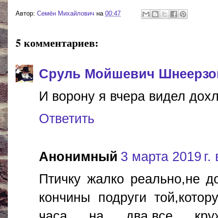
Автор:
Cемён Михайлович
на
00:47
5 комментариев:
Сруль Мойшевич Шнеерзо
И ворону я вчера видел дох
Ответить
Анонимный
3 марта 2019 г. 
Птичку жалко реально,не д
кончины подруги той,котор
часа на два,все круж