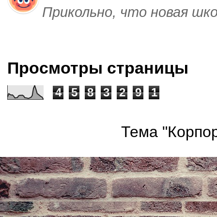
Прикольно, что новая шк
Просмотры страницы
4
5
8
3
2
9
1
Тема "Корпор