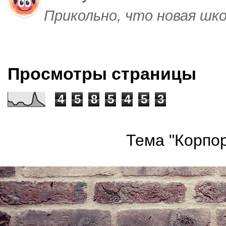
Прикольно, что новая шк
Просмотры страницы
4
5
8
5
4
5
3
Тема "Корпор