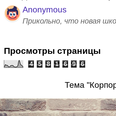
Anonymous
Прикольно, что новая шк
Просмотры страницы
4
5
8
1
6
9
6
Тема "Корпор