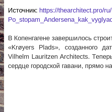
Источник:
https://thearchitect.pro/r
Po_stopam_Andersena_kak_vyglyadi
В Копенгагене завершилось строи
«Krøyers Plads», созданного 
Vilhelm Lauritzen Architects. Теп
сердце городской гавани, прямо н