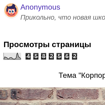
Anonymous
Прикольно, что новая шк
Просмотры страницы
4
5
8
2
5
6
2
Тема "Корпор