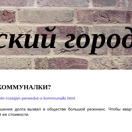
ский горо
 КОММУНАЛКИ?
-mln-rossijan-pereedut-v-kommunalki.html
ашения долга вызвал в обществе большой резонанс. Чтобы квар
т ее стоимости.