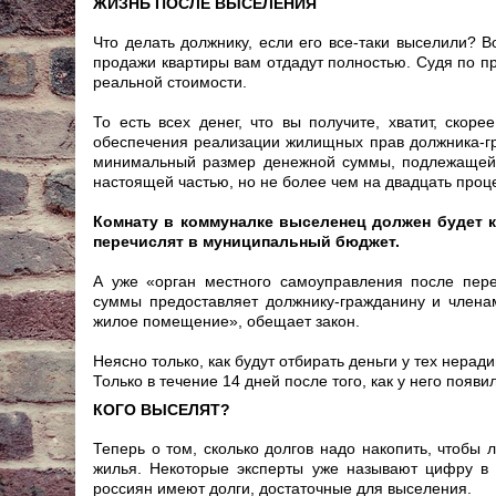
ЖИЗНЬ ПОСЛЕ ВЫСЕЛЕНИЯ
Что делать должнику, если его все-таки выселили? 
продажи квартиры вам отдадут полностью. Судя по пр
реальной стоимости.
То есть всех денег, что вы получите, хватит, скор
обеспечения реализации жилищных прав должника-гр
минимальный размер денежной суммы, подлежащей п
настоящей частью, но не более чем на двадцать проце
Комнату в коммуналке выселенец должен будет куп
перечислят в муниципальный бюджет.
А уже «орган местного самоуправления после пер
суммы предоставляет должнику-гражданину и члена
жилое помещение», обещает закон.
Неясно только, как будут отбирать деньги у тех нерад
Только в течение 14 дней после того, как у него появ
КОГО ВЫСЕЛЯТ?
Теперь о том, сколько долгов надо накопить, чтобы
жилья. Некоторые эксперты уже называют цифру в 
россиян имеют долги, достаточные для выселения.