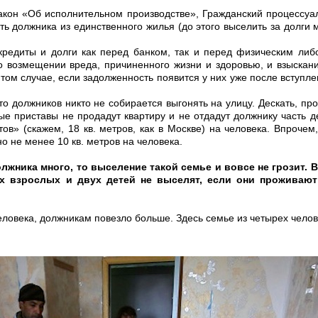
акон «Об исполнительном производстве», Гражданский процессуа
 должника из единственного жилья (до этого выселить за долги м
 кредиты и долги как перед банком, так и перед физическим ли
о возмещении вреда, причиненного жизни и здоровью, и взыскан
 том случае, если задолженность появится у них уже после вступл
то должников никто не собирается выгонять на улицу. Дескать, пр
ые приставы не продадут квартиру и не отдадут должнику часть д
в» (скажем, 18 кв. метров, как в Москве) на человека. Впроче
о не менее 10 кв. метров на человека.
лжника много, то выселение такой семье и вовсе не грозит. В
ух взрослых и двух детей не выселят, если они проживаю
человека, должникам повезло больше. Здесь семье из четырех чело