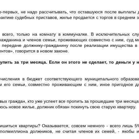
Во-первых, не надо рассчитывать, что оставшуюся после выплаты 
актике судебных приставов, жилье продается с торгов в среднем з
ее всего, только на комнату в коммуналке. В исключительных сл
ажданина и членов семьи, проживающих совместно с ним, суд м
ередаче должнику-гражданину после реализации имущества в с
нтов», говорится в новом законе.
ить за три месяца. Если он этого не сделает, то деньги у н
ечисления в бюджет соответствующего муниципального образов
м его семьи, совместно проживающим с ним, иное пригодное д
ивых граждан, кто уже успеет все пропить за прошедшие три месяца
илось новое жилье, должник обязан покинуть свою старую квартиру.
 лишиться квартиры? Оказывается, совсем немного - всего лишь 5
полмиллиона должников, не считая членов их семей, - якобы и