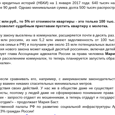
кредитных историй (НБКИ) на 1 января 2017 года: 640 тысяч н
ее 90 дней. Однако минимальная сумма долга 500 тысяч распростр
млн руб., то 5% от стоимости квартиры - это только 100 тыс.
позволит судебным приставам пустить квартиру с молотка.
му закону выселены в коммуналки, расширяется почти в десять раз.
млн россиян, из них 5,2 млн имеют задолженность от 100 тыс.
ов семьи в РФ) и получаем уже около 15 млн потенциальных высе
ия нового закона может каждый десятый россиянин, включая детей
ует глава Ассоциации адвокатов России за права человека
Мари
 расселением коммуналок, то теперь планируется запустить обра
налки».
если сравнивать его, например, с американским законодательс
му взамен никаких спасительных минимальных метров.
твия своих действий. У нас же в обществе даже не существует
унисты, поэтому у людей даже не сформировано понимание права 
ми - запросто отдают их мошенникам, а теперь отдадут и государст
 отдам!» - продолжает Мария Баст.
твенной палаты РФ по развитию социальной инфраструктуры А
 3% граждан России!