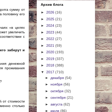
Архив блога
долга сумму от
►
2026
(16)
а половину его
►
2025
(21)
►
2024
(23)
учаях «в целях
ожет увеличить
►
2023
(44)
оответствии с
►
2022
(27)
►
2021
(59)
его заберут и
►
2020
(193)
►
2019
(337)
ания денежной
►
2018
(388)
ля проживания
▼
2017
(710)
►
декабря
(54)
?
►
ноября
(56)
►
октября
(32)
►
сентября
(21)
% от стоимости
►
августа
(62)
менно столько
►
июля
(86)