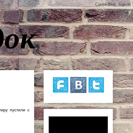
док
тиру пустили с