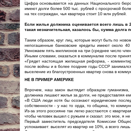
Цифра основывается на данных Национального бюро 
имеют долги более 500 тыс. рублей с просрочкой бол
на тех сограждан, чья квартира стоит 10 млн рублей.
Если жилье должника оценивается всего лишь в 2 
такая незначительная, казалось бы, сумма долга 
Таким образом, круг лиц, которые могут быть по ново
непогашенные банковские кредиты имеют около 40 
Умножаем пять миллионов на три (среднее число член
Иными словами, оказаться в коммуналке после принят
«Грядет настоящая жилищная реформа, - комментир
после войны и в более поздние годы СССР занимался
выселение из благоустроенных квартир снова в комму
НЕ В ПРИМЕР АМЕРИКЕ
Впрочем, наш закон выглядит образцом гуманизма, 
должника лишают жилья за долги, не предоставляя е
«В США люди хотя бы осознают юридические последс
собственности - у нас то орда, то община, то комм
Из-за этого россияне так легко расстаются с квартира
чтобы человек вышел с ружьем и сказал: это мое, я не
Первый заместитель председателя Комиссии Общес
успокаивает: выселят из квартир не 10%, а всего лишь