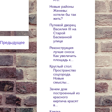
Новые районы
Женевы:
хотели бы так
жить?
Путевой дворец
Василия III на
Старой
Басманной
улице
Предыдущее
Реконструкция
лучше сноса:
Как увеличить
площадь к...
Круглый стол:
Пространство
соцгорода.
Новые
смыслы...
Зачем дом
построенный из
красного
кирпича красят
в...
Клетка