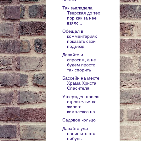
Так выглядела
Тверская до тех
пор как за нее
взялс...
Обещал в
комментариях
показать свой
подъезд
Давайте и
спросим, а не
будем просто
так спорить
Бассейн на месте
Храма Христа
Спасителя
Утвержден проект
строительства
жилого
комплекса на...
Садовое кольцо
Давайте уже
напишите что-
нибудь