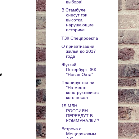
выбора!
В Стамбуле
снесут три
высотки,
нарушающие
историче...
ТЗК Спецпроект'а
О приватизации
жилья до 2017
года
Жуткий
Петербург: ЖК
"Новая Охта"
.....
Планируется ли
"На месте
конструктивистс
кого посел...
15 МЛН
РОССИЯН
ПЕРЕЕДУТ В
КОММУНАЛКИ?
Встреча с
Мещеряковым
А.С.