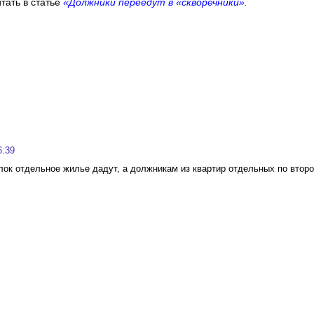
тать в статье
«Должники переедут в «скворечники»
.
6:39
лок отдельное жилье дадут, а должникам из квартир отдельных по второй