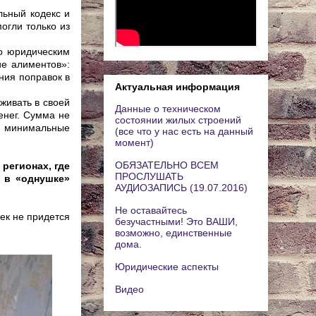
льный кодекс и
огли только из
бо юридическим
ие алиментов»:
ения поправок в
Актуальная информация
оживать в своей
Данные о техническом
енег. Сумма не
состоянии жилых строений
м, минимальные
(все что у нас есть на данный
момент)
ОБЯЗАТЕЛЬНО ВСЕМ
 регионах, где
ПРОСЛУШАТЬ
т в «однушке»
АУДИОЗАПИСЬ (19.07.2016)
Не оставайтесь
век не придется
безучастными! Это ВАШИ,
возможно, единственные
дома.
Юридические аспекты
Видео