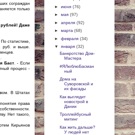
аших сограждан
►
июня
(76)
аняется только
►
мая
(97)
►
апреля
(92)
 рублей! Даже
►
марта
(68)
►
февраля
(34)
 По статистике,
▼
января
(32)
 руб. и выше.
ленцев.
Банкротство Дом-
.
Мастера
я Баст
. - Если
#ЯЛюблюБасман
тный процесс -
ный
Дома на
Суворовской и
их фасады
твом. В Штатах
Как выглядит
новострой в
 понятия права
Дании
собственности.
ву. Нет такого,
Троллейбусный
митинг
ртем Кирьянов
Как жить дальше?
У людей нет