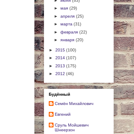
►
июня
(53)
►
мая
(29)
►
апреля
(25)
►
марта
(31)
►
февраля
(22)
►
января
(20)
►
2015
(100)
►
2014
(107)
►
2013
(175)
►
2012
(46)
Будённый
Cемён Михайлович
Евгений
Сруль Мойшевич
Шнеерзон