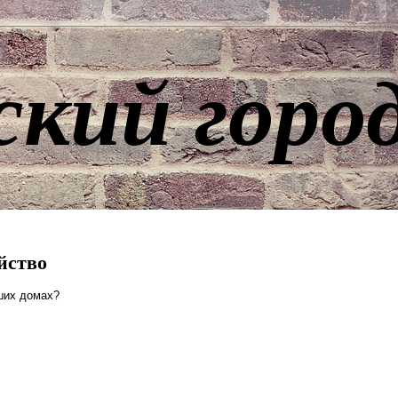
ский горо
йство
ших домах?