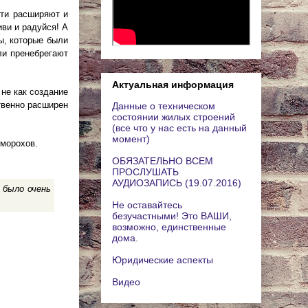
сти расширяют и
иви и радуйся! А
ы, которые были
ли пренебрегают
Актуальная информация
не как создание
твенно расширен
Данные о техническом
состоянии жилых строений
(все что у нас есть на данный
момент)
оморохов.
ОБЯЗАТЕЛЬНО ВСЕМ
ПРОСЛУШАТЬ
АУДИОЗАПИСЬ (19.07.2016)
 было очень
Не оставайтесь
безучастными! Это ВАШИ,
возможно, единственные
дома.
Юридические аспекты
Видео