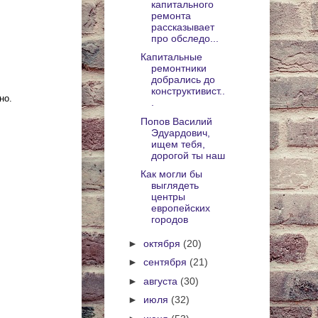
капитального
ремонта
рассказывает
про обследо...
Капитальные
ремонтники
добрались до
конструктивист..
но.
.
Попов Василий
Эдуардович,
ищем тебя,
дорогой ты наш
Как могли бы
выглядеть
центры
европейских
городов
►
октября
(20)
►
сентября
(21)
►
августа
(30)
►
июля
(32)