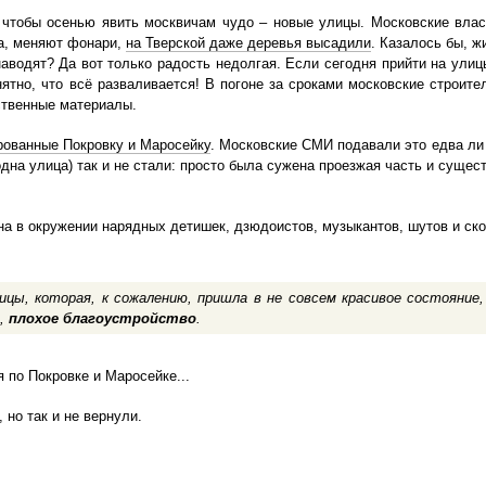
 чтобы осенью явить москвичам чудо – новые улицы. Московские вла
да, меняют фонари,
на Тверской даже деревья высадили
. Казалось бы, ж
наводят? Да вот только радость недолгая. Если сегодня прийти на улиц
нятно, что всё разваливается! В погоне за сроками московские строите
ственные материалы.
рованные Покровку и Маросейку
. Московские СМИ подавали это едва ли 
дна улица) так и не стали: просто была сужена проезжая часть и сущес
на в окружении нарядных детишек, дзюдоистов, музыкантов, шутов и ск
ицы, которая, к сожалению, пришла в не совсем красивое состояние,
е,
плохое благоустройство
.
 по Покровке и Маросейке...
 но так и не вернули.