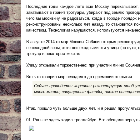
Последние годы каждое лето всю Москву перекапывают,
закатывают в гранит тротуары, убирают под землю прово
чего бы москвичу не радоваться, когда в городе порядок 
реконструированы несколько лет назад, то становится по
качеством. Технологии нарушаются, используются некаче
В августе 2014-го мэр Москвы Собянин
открыл реконструи
пешеходной зоны, хотя пешеходными эти улицы (по сути, о
тротуар в некоторых местах.
Улицу открывали торжественно: при участии лично Собяни
Вот что говорил мэр незадолго до церемонии открытия:
Сейчас проводится коренная реконструкция этой ул
много машин, запущенные фасады, плохое освещени
Итак, прошло чуть больше двух лет, и я решил прогуляться
01. Раньше здесь ходил троллейбус. Его обещали вернуть,