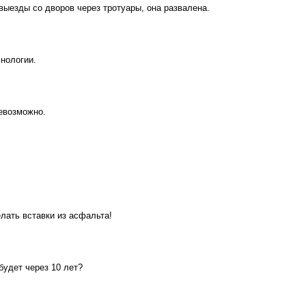
 выезды со дворов через тротуары, она развалена.
хнологии.
невозможно.
елать вставки из асфальта!
будет через 10 лет?