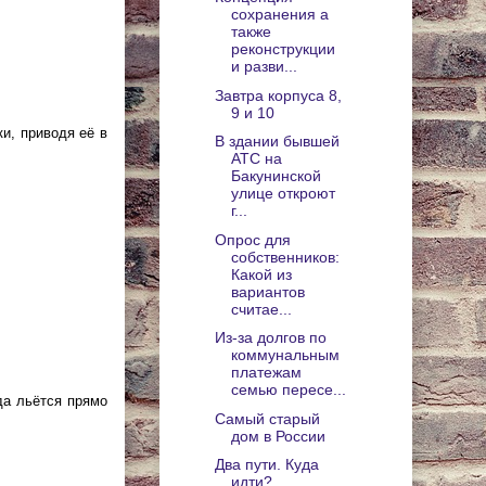
сохранения а
также
реконструкции
и разви...
Завтра корпуса 8,
9 и 10
и, приводя её в
В здании бывшей
АТС на
Бакунинской
улице откроют
г...
Опрос для
собственников:
Какой из
вариантов
считае...
Из-за долгов по
коммунальным
платежам
семью пересе...
да льётся прямо
Самый старый
дом в России
Два пути. Куда
идти?