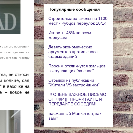
Популярные сообщения
Строительство школы на 1100
мест - Рубцов переулок 10/14
Износ +- 45% по всем
корпусам
Девять экономических
о разного времени и
аргументов против сноса
частично куплена на
старых зданий
950‑х годов. Люстру
Просим откликнутся жильцов,
выступающих "за снос"
га, ее откосы
Отрывок из публикации
м кольце, сад
"Жители VS застройщики"
 в вазочке на
ре – вовсе не
!!! ОЧЕНЬ ВАЖНОЕ ПИСЬМО
ОТ ФКР !!! ПРОЧИТАЙТЕ И
ПЕРЕДАЙТЕ СОСЕДЯМ!
Басманный Манхэттен, как
вам?