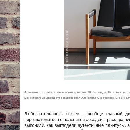
Фрагмент гостиной с английским креслом 1950-х годов. На стене кар
межкомнатные двери отреставрировал Александр Серебряков. Его же авт
Любознательность хозяев – вообще главный д
перезнакомиться с половиной соседей – расспрашив
выяснили, как выглядели аутентичные плинтусы, а