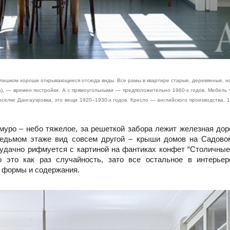
 слишком хороши открывающиеся отсюда виды. Все рамы в квартире старые, деревянные, н
рь), — времен постройки. А с прямоугольными — предположительно 1960‑х годов. Мебель 
оселке Дангауэровка, это вещи 1920–1930‑х годов. Кресло — английского производства, 1
уро – небо тяжелое, за решеткой забора лежит железная доро
седьмом этаже вид совсем другой – крыши домов на Садово
 удачно рифмуется с картиной на фантиках конфет “Столичные”
о это как раз случайность, зато все остальное в интерье
а формы и содержания.