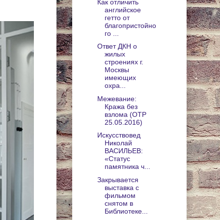
Как отличить
английское
гетто от
благопристойно
го ...
Ответ ДКН о
жилых
строениях г.
Москвы
имеющих
охра...
Межевание:
Кража без
взлома (ОТР
25.05.2016)
Искусствовед
Николай
ВАСИЛЬЕВ:
«Статус
памятника ч...
Закрывается
выставка с
фильмом
снятом в
Библиотеке...