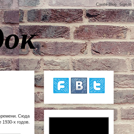
док
 времени. Сюда
 1930‑х годов.