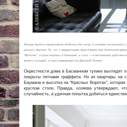
Авторы проекта предложили обойтись без штор, и хозяева согласились:
разного фасона. Те, что с квадратными форточками (как балконная две
“Молотке”: стулья нашлись в Кинешме, а стол — в московском рабочем п
взяли у соседей, а отреставрировал ее Дмитрий Телков.
Окрестности дома в Басманном тупике выглядят хм
покрыты пятнами граффити. Но из квартиры на 
Баумана и высотка на “Красных Воротах”, которая
круглом столе. Правда, хозяева утверждают, чт
случайность, а удачная попытка добиться единств