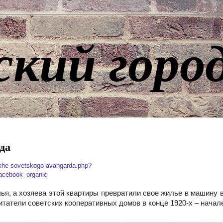
ский горо
да
dukhe-sovetskogo-avangarda.php?
cebook_organic
лья, а хозяева этой квартиры превратили свое жилье в машину
итатели советских кооперативных домов в конце 1920‑х – начале