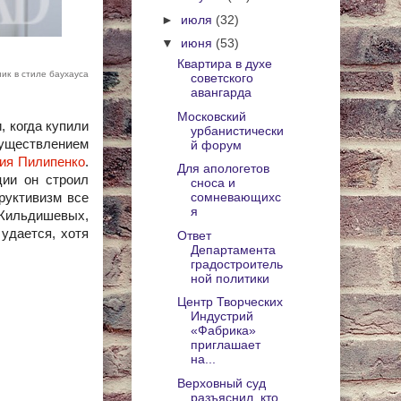
►
июля
(32)
▼
июня
(53)
Квартира в духе
ик в стиле баухауса
советского
авангарда
Московский
, когда купили
урбанистически
существлением
й форум
ия Пилипенко
.
Для апологетов
ции он строил
сноса и
руктивизм все
сомневающихс
я
: Кильдишевых,
 удается, хотя
Ответ
Департамента
градостроитель
ной политики
Центр Творческих
Индустрий
«Фабрика»
приглашает
на...
Верховный суд
разъяснил, кто