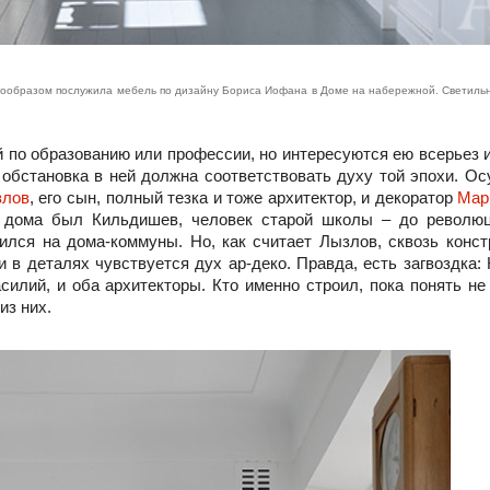
рообразом послужила мебель по дизайну Бориса Иофана в Доме на набережной. Светильн
й по образованию или профессии, но интересуются ею всерьез и
о обстановка в ней должна соответствовать духу той эпохи. О
злов
, его сын, полный тезка и тоже архитектор, и декоратор
Мар
м дома был Кильдишев, человек старой школы – до револю
ился на дома-коммуны. Но, как считает Лызлов, сквозь конст
и в деталях чувствуется дух ар-деко. Правда, есть загвоздка
силий, и оба архитекторы. Кто именно строил, пока понять не
из них.