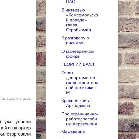
ЦАО
В интервью
«Комсомольско
й правде»
глава
Стройкомпл...
К разговору о
письмах
О маневренном
фонде
ГЕОРГИЙ БАЛЛ
Ответ
департамента
градостроитель
ной политики г.
М...
нные рамы и старые
Красная книга
Архнадзора
Про ограниченно-
работоспособн
и уже успели
ые перекрытия
ной из квартир
Межевание
ры, сторговали