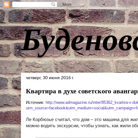
Буденов
четверг, 30 июня 2016 г.
Квартира в духе советского авангар
Источник:
http://www.admagazine.ru/inter/85362_kvartira-v-
utm_source=facebook&utm_medium=social&utm_campaign=fa
Ле Корбюзье считал, что дом – это машина для жи
можно водить экскурсии, чтобы узнать, как жили об