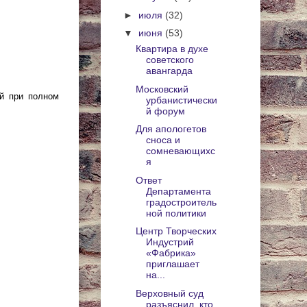
►
июля
(32)
▼
июня
(53)
Квартира в духе
советского
авангарда
Московский
ой при полном
урбанистически
й форум
Для апологетов
сноса и
сомневающихс
я
Ответ
Департамента
градостроитель
ной политики
Центр Творческих
Индустрий
«Фабрика»
приглашает
на...
Верховный суд
разъяснил, кто