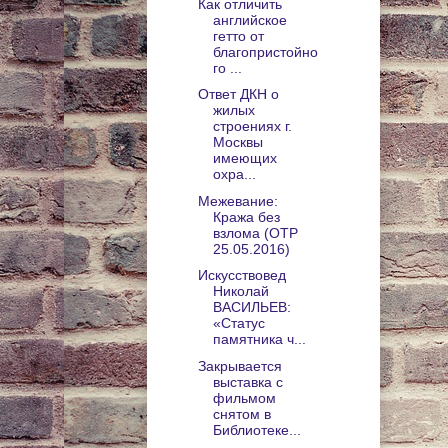
Как отличить
английское
гетто от
благопристойно
го ...
Ответ ДКН о
жилых
строениях г.
Москвы
имеющих
охра...
Межевание:
Кража без
взлома (ОТР
25.05.2016)
Искусствовед
Николай
ВАСИЛЬЕВ:
«Статус
памятника ч...
Закрывается
выставка с
фильмом
снятом в
Библиотеке...