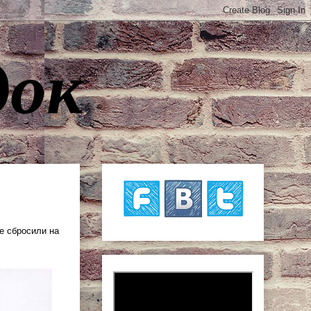
док
се сбросили на