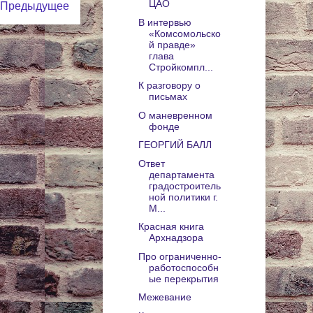
ЦАО
Предыдущее
В интервью
«Комсомольско
й правде»
глава
Стройкомпл...
К разговору о
письмах
О маневренном
фонде
ГЕОРГИЙ БАЛЛ
Ответ
департамента
градостроитель
ной политики г.
М...
Красная книга
Архнадзора
Про ограниченно-
работоспособн
ые перекрытия
Межевание