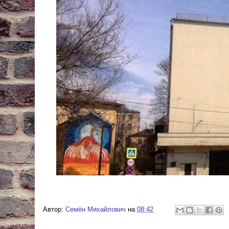
Автор:
Cемён Михайлович
на
08:42