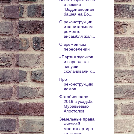
я лекция
"Водонапорная
башня на Бо...
О реконструкции
и капитальном
ремонте
ансамбля жил...
О временном
переселении
«Партия жуликов
и воров»: как
чинуши
сколачивали к...
Про
реконструкцию
домов
Фотобиеннале
2016 в усадьбе
Муравьевых-
Апостолов
Земельные права
жителей
многоквартирн
ых домов