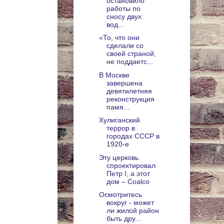
остановило
работы по
сносу двух
вод...
«То, что они
сделали со
своей страной,
не поддаетс...
В Москве
завершена
девятилетняя
реконструкция
памя...
Хулиганский
террор в
городах СССР в
1920-е
Эту церковь
спроектировал
Петр I, а этот
дом – Coalco
Осмотритесь
вокруг - может
ли жилой район
быть дру...