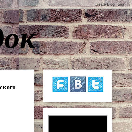
док
ского