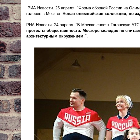
РИА Новости. 25 апреля. "Форма сборной России на Олим
галерее в Москве.
Новая олимпийская коллекция, по зад
РИА Новости. 24 апреля. "В Москве сносят Таганскую АТС
протесты общественности. Мосгорснаследие не считает
архитектурным окружением."
.