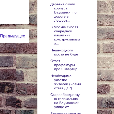
Деревья около
корпуса
Бауманки, по
дороге в
Лефорт...
В Москве сносят
очередной
памятник
Предыдущее
конструктивизм
а...
Пешеходного
моста не будет
Ответ
префектуры
про 5 квартир
Необходимо
участие
жителей (новый
ответ ДКР)
Старообрядческу
ю колокольню
на Бауманской
улице от...
Благотворительна