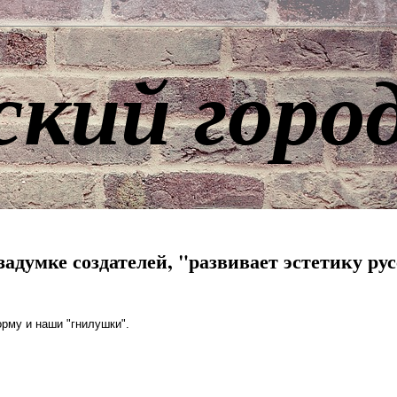
ский горо
адумке создателей, "развивает эстетику рус
орму и наши "гнилушки".