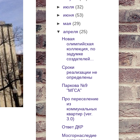
►
июля
(32)
►
июня
(53)
►
мая
(29)
▼
апреля
(25)
Новая
олимпийская
коллекция, по
задумке
создателей...
Сроки
реализации не
определены
Паркова №9
"МГСА"
Про переселение
из
коммунальных
квартир (ver.
3.0)
Ответ ДКР
Мосгорнаследие