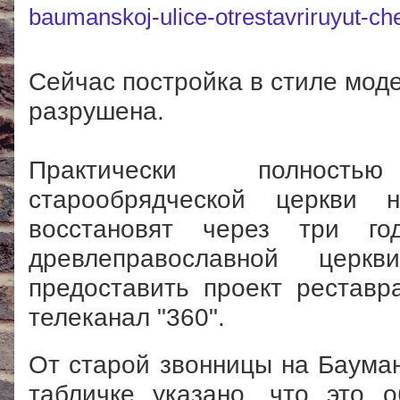
baumanskoj-ulice-otrestavriruyut-ch
Сейчас постройка в стиле мод
разрушена.
Практически полность
старообрядческой церкви
восстановят через три го
древлеправославной церк
предоставить проект рестав
телеканал "360".
От старой звонницы на Бауман
табличке указано, что это о