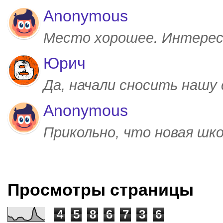
Anonymous
Место хорошее. Интерес
Юрич
Да, начали сносить нашу
Anonymous
Прикольно, что новая шк
Просмотры страницы
4
5
8
6
7
3
6