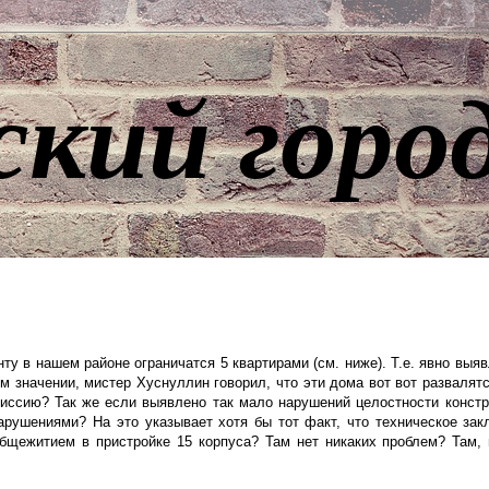
ский горо
ту в нашем районе ограничатся 5 квартирами (см. ниже). Т.е. явно выя
м значении, мистер Хуснуллин говорил, что эти дома вот вот развалят
иссию? Так же если выявлено так мало нарушений целостности констр
рушениями? На это указывает хотя бы тот факт, что техническое зак
бщежитием в пристройке 15 корпуса? Там нет никаких проблем? Там, 