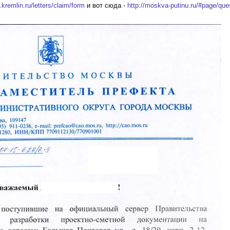
s.kremlin.ru/letters/claim/form
и вот сюда -
http://moskva-putinu.ru/#page/que