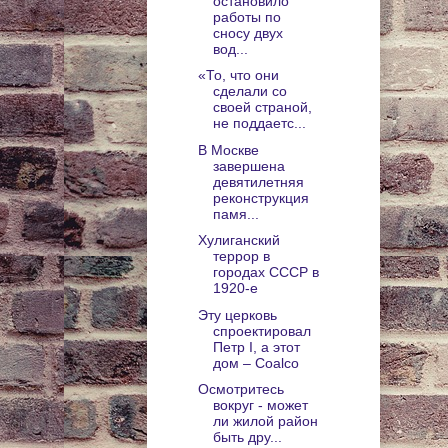
остановило
работы по
сносу двух
вод...
«То, что они
сделали со
своей страной,
не поддаетс...
В Москве
завершена
девятилетняя
реконструкция
памя...
Хулиганский
террор в
городах СССР в
1920-е
Эту церковь
спроектировал
Петр I, а этот
дом – Coalco
Осмотритесь
вокруг - может
ли жилой район
быть дру...