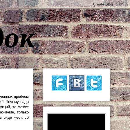
док
вленных проблем
ся? Почему надо
укций, то может
лючение, только
в ряде мест, со