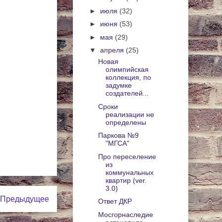
►
июля
(32)
►
июня
(53)
►
мая
(29)
▼
апреля
(25)
Новая
олимпийская
коллекция, по
задумке
создателей...
Сроки
реализации не
определены
Паркова №9
"МГСА"
Про переселение
из
коммунальных
квартир (ver.
3.0)
Предыдущее
Ответ ДКР
Мосгорнаследие