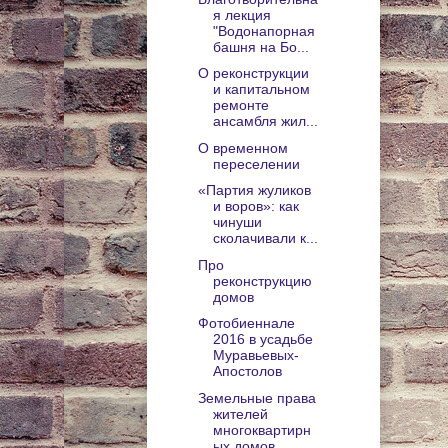
я лекция
"Водонапорная
башня на Бо...
О реконструкции
и капитальном
ремонте
ансамбля жил...
О временном
переселении
«Партия жуликов
и воров»: как
чинуши
сколачивали к...
Про
реконструкцию
домов
Фотобиеннале
2016 в усадьбе
Муравьевых-
Апостолов
Земельные права
жителей
многоквартирн
ых домов