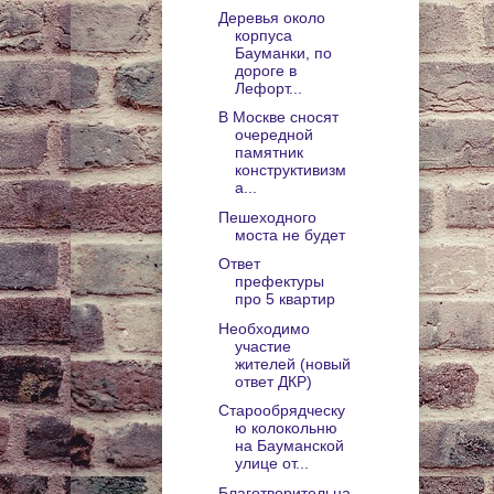
Деревья около
корпуса
Бауманки, по
дороге в
Лефорт...
В Москве сносят
очередной
памятник
конструктивизм
а...
Пешеходного
моста не будет
Ответ
префектуры
про 5 квартир
Необходимо
участие
жителей (новый
ответ ДКР)
Старообрядческу
ю колокольню
на Бауманской
улице от...
Благотворительна