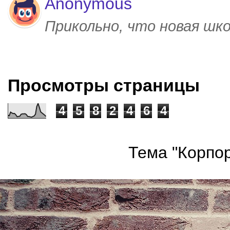
Anonymous
Прикольно, что новая шк
Просмотры страницы
4
5
8
2
4
6
4
Тема "Корпор