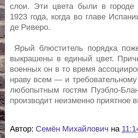
слои. Эти цвета были в городе
1923 года, когда во главе Испан
де Риверо.
Ярый блюститель порядка поже
выкрашены в единый цвет. Прич
военных он в то время ассоцииро
нраву всем — и требовательному
любопытным гостям Пуэбло-Бланк
производит неизменно приятное в
Автор:
Cемён Михайлович
на
11:1