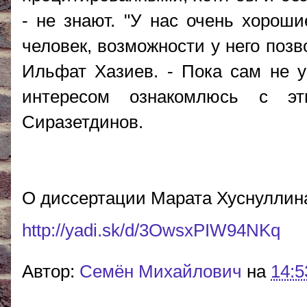
- не знают. "У нас очень хорош
человек, возможности у него позв
Ильфат Хазиев. - Пока сам не ув
интересом ознакомлюсь с эт
Сиразетдинов.
О диссертации Марата Хуснуллина
http://yadi.sk/d/3OwsxPIW94NKq
Автор:
Cемён Михайлович
на
14:5