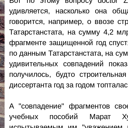
Вот по этому вопросу doctor 
удивляется, насколько она об
говорится, например, о ввозе ст
Татарстанстата, на сумму 4,2 м
фрагменте защищенной год спустя
по данным Татарстанстата, на сум
удивительных совпадений показ
получилось, будто строительная
диссертанта год за годом топталас
А "совпадение" фрагментов сво
учебных пособий Марат Ху
испытываемым им "уважением к