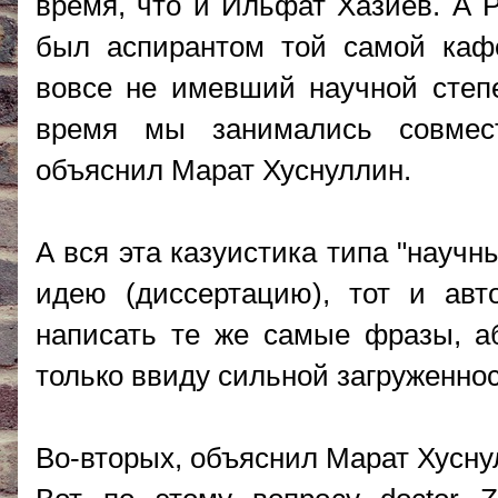
время, что и Ильфат Хазиев. А 
был аспирантом той самой каф
вовсе не имевший научной степе
время мы занимались совмес
объяснил Марат Хуснуллин.
А вся эта казуистика типа "науч
идею (диссертацию), тот и авт
написать те же самые фразы, а
только ввиду сильной загруженнос
Во-вторых, объяснил Марат Хуснул